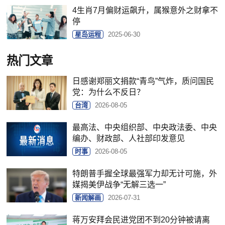
4生肖7月偏财运飙升，属猴意外之财拿不
停
星岛运程
2025-06-30
热门文章
日感谢郑丽文捐款“青鸟”气炸，质问国民
党：为什么不反日？
台湾
2026-08-05
最高法、中央组织部、中央政法委、中央
编办、财政部、人社部印发意见
时事
2026-08-05
特朗普手握全球最强军力却无计可施，外
媒揭美伊战争“无解三选一”
新闻解画
2026-07-31
蒋万安拜会民进党团不到20分钟被请离