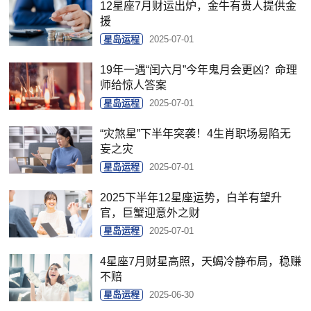
12星座7月财运出炉，金牛有贵人提供金
援
星岛运程
2025-07-01
19年一遇“闰六月”今年鬼月会更凶？命理
师给惊人答案
星岛运程
2025-07-01
“灾煞星”下半年突袭！4生肖职场易陷无
妄之灾
星岛运程
2025-07-01
2025下半年12星座运势，白羊有望升
官，巨蟹迎意外之财
星岛运程
2025-07-01
4星座7月财星高照，天蝎冷静布局，稳赚
不赔
星岛运程
2025-06-30