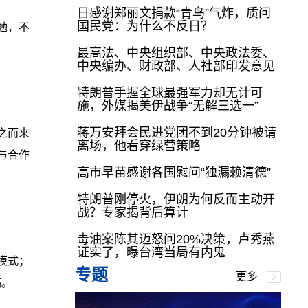
日感谢郑丽文捐款“青鸟”气炸，质问
国民党：为什么不反日？
勉，不
最高法、中央组织部、中央政法委、
中央编办、财政部、人社部印发意见
特朗普手握全球最强军力却无计可
施，外媒揭美伊战争“无解三选一”
蒋万安拜会民进党团不到20分钟被请
之而来
离场，他看穿绿营策略
与合作
高市早苗感谢各国慰问“独漏赖清德”
特朗普刚停火，伊朗为何反而主动开
战？专家揭背后算计
毒油案陈其迈怒问20%决策，卢秀燕
证实了，曝台湾当局有内鬼
模式；
专题
更多
满。