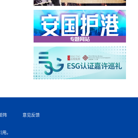
矩阵
意见反馈
引用。
返回顶部