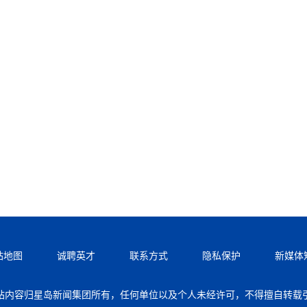
站地图
诚聘英才
联系方式
隐私保护
新媒体
站内容归星岛新闻集团所有，任何单位以及个人未经许可，不得擅自转载