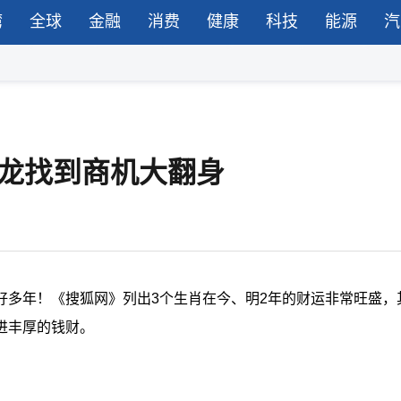
湾
全球
金融
消费
健康
科技
能源
汽
属龙找到商机大翻身
好多年！《搜狐网》列出3个生肖在今、明2年的财运非常旺盛，
进丰厚的钱财。