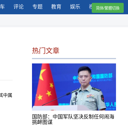
车
评论
专题
教育
娱乐
视频
简体/繁體切換
热门文章
其中属
国防部：中国军队坚决反制任何闹海
挑衅图谋