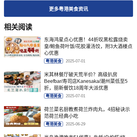
更多
粤港美食
资讯
相关阅读
东海鸿星点心优惠！44折叹黑松露烧卖
皇/鲍鱼荷叶饭/花胶灌汤饺，附3大酒楼点
心优惠
粤港美食
2025-07-01
米其林餐厅破天荒半价？高级扒房
Beefbar/寿司店Kanesaka/潮州菜低至5
折，丽新餐饮18周年大派优惠
粤港美食
2025-07-01
荷兰菜名厨教煮荷兰炸肉丸，4招秘诀示
范荷兰经典小吃
粤港美食
2025-06-29