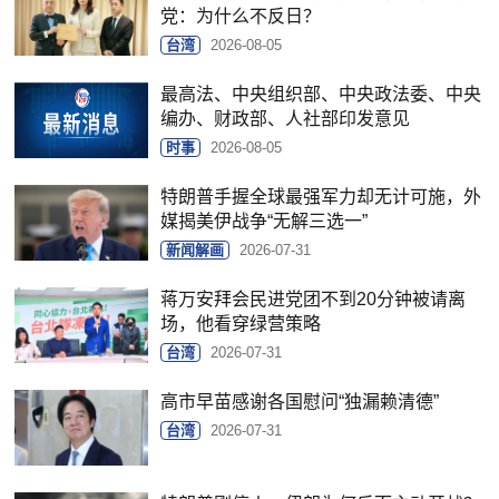
党：为什么不反日？
台湾
2026-08-05
最高法、中央组织部、中央政法委、中央
编办、财政部、人社部印发意见
时事
2026-08-05
特朗普手握全球最强军力却无计可施，外
媒揭美伊战争“无解三选一”
新闻解画
2026-07-31
蒋万安拜会民进党团不到20分钟被请离
场，他看穿绿营策略
台湾
2026-07-31
高市早苗感谢各国慰问“独漏赖清德”
台湾
2026-07-31