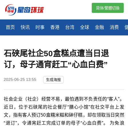
简体/繁體切換
首页
快讯
时事
香港
台湾
全球
金融
消费
石硖尾社企50盒糕点遭当日退
订，母子通宵赶工“心血白费”
2025-06-25 13:55
生成海报
社会企业（社企）经营不易，最怕遇到不负责任的“客人”。
近日，位于石硖尾的社企餐厅“膳心小馆”在社交平台上发
文，指有客人预订50盒糯米糍和砵仔糕，却在领取当日突然
“退订”，令通宵赶工完成订单的母子“心血白费”。 为免浪