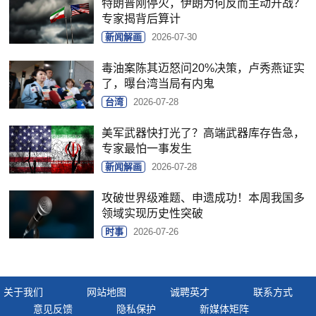
特朗普刚停火，伊朗为何反而主动开战？
专家揭背后算计
新闻解画
2026-07-30
毒油案陈其迈怒问20%决策，卢秀燕证实
了，曝台湾当局有内鬼
台湾
2026-07-28
美军武器快打光了？高端武器库存告急，
专家最怕一事发生
新闻解画
2026-07-28
攻破世界级难题、申遗成功！本周我国多
领域实现历史性突破
时事
2026-07-26
关于我们
网站地图
诚聘英才
联系方式
意见反馈
隐私保护
新媒体矩阵