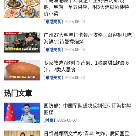
半岛渔港晚市$1优惠！生蚝/白灼虾/烧
鹅，星期一至五供应，附3大连锁酒楼特
价小菜
粤港美食
2025-06-29
广州27大明星打卡餐厅攻略，跟容祖儿吃
海鲜/佘诗曼撑烧烤
粤港美食
2025-06-28
专家教选7款时令芒果，1款最甜1款最多
汁，2类人忌食
粤港美食
2025-06-28
热门文章
国防部：中国军队坚决反制任何闹海挑衅
图谋
时事
2026-08-07
日感谢郑丽文捐款“青鸟”气炸，质问国民