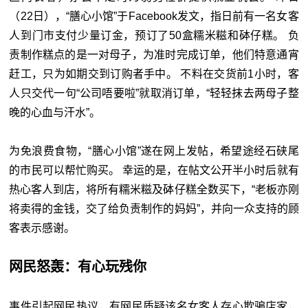
（22日），“膳心小馆”于Facebook发文，指日前有一
名女客
人到门市支付少量订金，预订了50盒糯米糍和砵仔糕。 负
责制作糕点的是一对母子，为准时完成订单，他们特意通宵
赶工，只为如期交到订购者手中。 不料在交货前1小时，客
人只交代一句“公司唔要啦”就取消订单，“轻轻抹去两母子整
晚的心血与汗水”。
为免浪费食物，“膳心小馆”遂在网上发帖，希望途经石硖尾
的市民可以帮忙购买。 幸运的是，在帖文公开半小时后就有
热心客人到店，将所有糯米糍及砵仔糕全数买下，“老板亦刚
将卖得的金钱，交了给负责制作的妈妈”，并向一众支持的顾
客表示感谢。
网民怒轰：有心玩残你
事件引起网民热议，有网民质疑该名女客人存心欺骗店家，