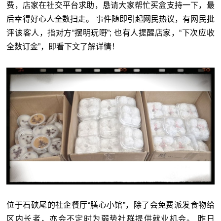
费，店家在社交平台求助，恳请大家帮忙买盒支持一下，最
后幸得好心人全数扫走。 事件随即引起网民热议，有网民批
评该客人，指对方“摆明玩嘢”; 也有人提醒店家，“下次应收
全数订金”，即看下文了解详情！
位于石硖尾的社企餐厅“膳心小馆”，除了会免费派发食物给
区内长者，亦会不定时为弱势社群提供就业机会。 昨日