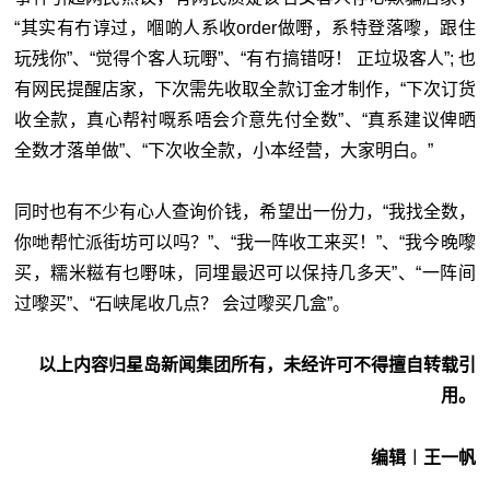
“其实有冇谆过，嗰啲人系收order做嘢，系特登落嚟，跟住
玩残你”、“觉得个客人玩嘢”、“有冇搞错呀！ 正垃圾客人”; 也
有网民提醒店家，下次需先收取全款订金才制作，“下次订货
收全款，真心帮衬嘅系唔会介意先付全数”、“真系建议俾晒
全数才落单做”、“下次收全款，小本经营，大家明白。”
同时也有不少有心人查询价钱，希望出一份力，“我找全数，
你哋帮忙派街坊可以吗？”、“我一阵收工来买！”、“我今晚嚟
买，糯米糍有乜嘢味，同埋最迟可以保持几多天”、“一阵间
过嚟买”、“石峡尾收几点？ 会过嚟买几盒”。
以上内容归星岛新闻集团所有，未经许可不得擅自转载引
用。
编辑︱王一帆