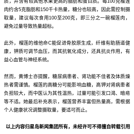
质，并含有较其他水果更高的脂肪和蛋白质。每100克榴莲
肉约含5克脂肪和150千卡热量，糖分也较高，因此需控制摄
取量，建议每次食用100至200克，即三分之一碗榴莲肉，
避免过量导致热量超标。
此外，榴莲的维他命C能促进骨胶原生成，纤维有助肠道健
康，钾质可调节血压，而其抗氧化成分，还具抗炎作用，有
益心血管与神经系统。
然而，黄博士亦提醒，糖尿病患者、肾功能不佳者及体质燥
热者需谨慎。榴莲的高糖分可能影响血糖，高钾对肾病患者
负担较大，而中医认为其性温热，过量可能引发口渴、暗疮
等不适。她最后补充表示，榴莲营养丰富但热量高，需根据
个人健康状况调整摄取量，要适可而止。
以上内容归星岛新闻集团所有，未经许可不得擅自转载引用