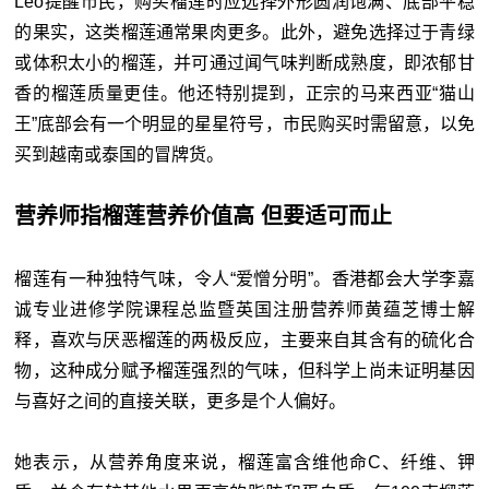
Leo提醒市民，购买榴莲时应选择外形圆润饱满、底部平稳
的果实，这类榴莲通常果肉更多。此外，避免选择过于青绿
或体积太小的榴莲，并可通过闻气味判断成熟度，即浓郁甘
香的榴莲质量更佳。他还特别提到，正宗的马来西亚“猫山
王”底部会有一个明显的星星符号，市民购买时需留意，以免
买到越南或泰国的冒牌货。
营养师指榴莲营养价值高 但要适可而止
榴莲有一种独特气味，令人“爱憎分明”。香港都会大学李嘉
诚专业进修学院课程总监暨英国注册营养师黄蕴芝博士解
释，喜欢与厌恶榴莲的两极反应，主要来自其含有的硫化合
物，这种成分赋予榴莲强烈的气味，但科学上尚未证明基因
与喜好之间的直接关联，更多是个人偏好。
她表示，从营养角度来说，榴莲富含维他命C、纤维、钾