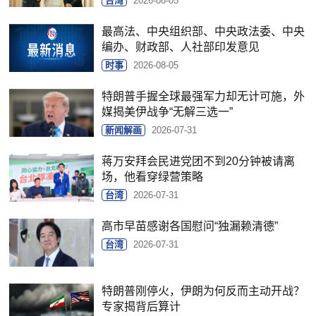
台湾
2026-08-05
最高法、中央组织部、中央政法委、中央
编办、财政部、人社部印发意见
时事
2026-08-05
特朗普手握全球最强军力却无计可施，外
媒揭美伊战争“无解三选一”
新闻解画
2026-07-31
蒋万安拜会民进党团不到20分钟被请离
场，他看穿绿营策略
台湾
2026-07-31
高市早苗感谢各国慰问“独漏赖清德”
台湾
2026-07-31
特朗普刚停火，伊朗为何反而主动开战？
专家揭背后算计