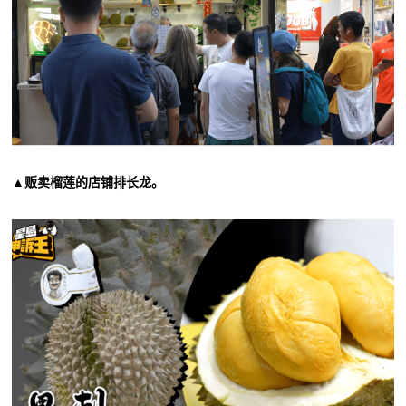
▲贩卖榴莲的店铺排长龙。