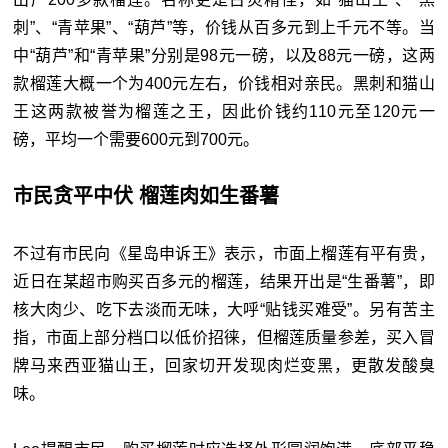
刺”、“青苹果”、“葫芦”等，价钱从百多元到上千元不等。当
中“葫芦”和“青苹果”分别是98元一磅，以及88元一磅，这两
款榴莲大概一个为400元左右，价钱相对亲民。黑刺和猫山
王这两款被誉为榴莲之王，因此价钱约110元至120元一
磅，平均一个需要600元到700元。
市民贪平中伏 榴莲肉如生番薯
不过有市民向《星岛申诉王》表示，市面上榴莲有平有贵，
近日在某超市购买百多元的榴莲，结果开出是“生番薯”，即
核大肉少、吃下去淡而无味，大呼“贴钱买难受”。另有苦主
指，市面上部分档口以低价招徕，但榴莲质量参差，买入冒
牌马来西亚猫山王，回家切开发现肉烂变黑，更散发酸臭
味。