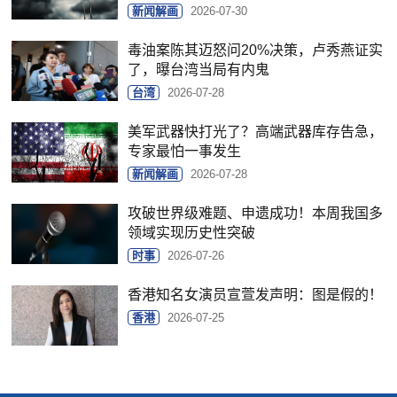
新闻解画
2026-07-30
毒油案陈其迈怒问20%决策，卢秀燕证实
了，曝台湾当局有内鬼
台湾
2026-07-28
美军武器快打光了？高端武器库存告急，
专家最怕一事发生
新闻解画
2026-07-28
攻破世界级难题、申遗成功！本周我国多
领域实现历史性突破
时事
2026-07-26
香港知名女演员宣萱发声明：图是假的！
香港
2026-07-25