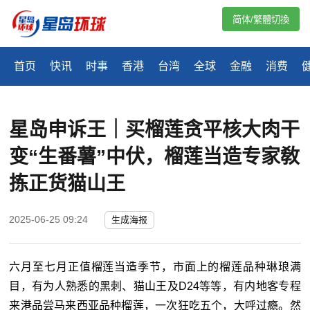
简体/繁體切換
首页
快讯
时事
香港
台湾
全球
金融
消费
星岛申诉王｜买榴莲贪平核大肉干
变“生番薯”中伏，榴莲当造专家敎
拣正货猫山王
2025-06-25 09:24
生成海报
六月至七月正值榴莲当造季节，市面上的榴莲品种琳琅满
目，有为人熟悉的黑刺、猫山王及D24等等，有内地客专程
来港品尝马来西亚品种榴莲，一次狂吃五个，大呼过瘾。然