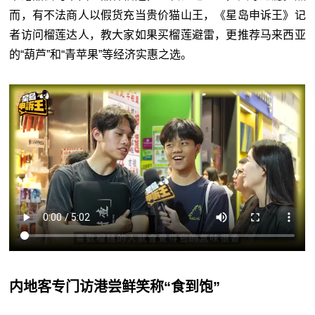
而，有不法商人以假货充当贵价猫山王，《星岛申诉王》记
者访问榴莲达人，教大家如果买榴莲避雷，更推荐马来西亚
的“葫芦”和“青苹果”等经济实惠之选。
内地客专门访港尝鲜笑称“食到饱”