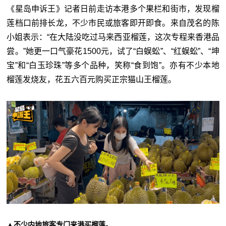
《星岛申诉王》记者日前走访本港多个果栏和街市，发现榴
莲档口前排长龙，不少市民或旅客即开即食。来自茂名的陈
小姐表示：“在大陆没吃过马来西亚榴莲，这次专程来香港品
尝。”她更一口气豪花1500元，试了“白蜈蚣”、“红蜈蚣”、“坤
宝”和“白玉珍珠”等多个品种，笑称“食到饱”。亦有不少本地
榴莲发烧友，花五六百元购买正宗猫山王榴莲。
▲不少内地旅客专门来港买榴莲。