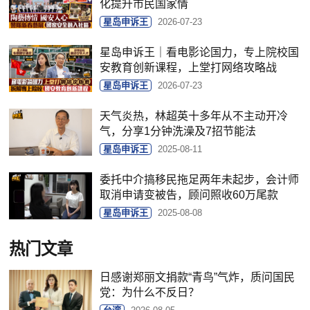
化提升市民国家情
星岛申诉王
2026-07-23
星岛申诉王｜看电影论国力，专上院校国
安教育创新课程，上堂打网络攻略战
星岛申诉王
2026-07-23
天气炎热，林超英十多年从不主动开冷
气，分享1分钟洗澡及7招节能法
星岛申诉王
2025-08-11
委托中介搞移民拖足两年未起步，会计师
取消申请变被告，顾问照收60万尾款
星岛申诉王
2025-08-08
热门文章
日感谢郑丽文捐款“青鸟”气炸，质问国民
党：为什么不反日？