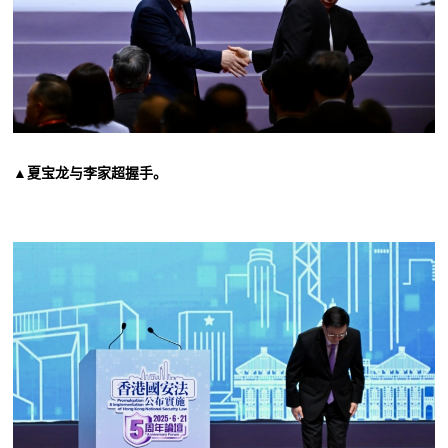
▲夏宝龙与李家超握手。