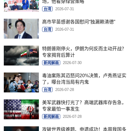
场，他看穿绿营策略
台湾
2026-07-31
高市早苗感谢各国慰问“独漏赖清德”
台湾
2026-07-31
特朗普刚停火，伊朗为何反而主动开战？
专家揭背后算计
新闻解画
2026-07-30
毒油案陈其迈怒问20%决策，卢秀燕证实
了，曝台湾当局有内鬼
台湾
2026-07-28
美军武器快打光了？高端武器库存告急，
专家最怕一事发生
新闻解画
2026-07-28
攻破世界级难题、申遗成功！本周我国多