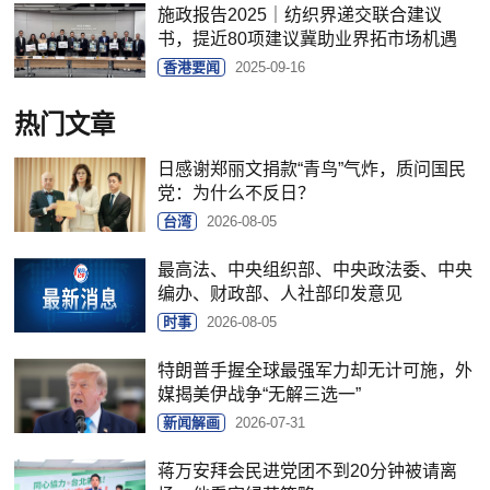
施政报告2025｜纺织界递交联合建议
书，提近80项建议冀助业界拓市场机遇
香港要闻
2025-09-16
热门文章
日感谢郑丽文捐款“青鸟”气炸，质问国民
党：为什么不反日？
台湾
2026-08-05
最高法、中央组织部、中央政法委、中央
编办、财政部、人社部印发意见
时事
2026-08-05
特朗普手握全球最强军力却无计可施，外
媒揭美伊战争“无解三选一”
新闻解画
2026-07-31
蒋万安拜会民进党团不到20分钟被请离