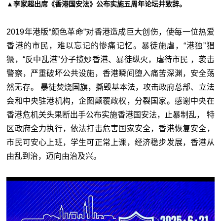
▲李家超出席《香港国安法》公布实施五周年论坛并致辞。
2019年港版“颜色革命”对香港造成巨大创伤，使每一位热爱
香港的市民，难以忘记的惨痛记忆。暴徒施虐，“港独”猖
獗，“反中乱港”分子揽炒香港、暴徒纵火，虐待市民 ，袭击
警察，严重破坏公共设施，香港瞬间堕入痛苦深渊，安全荡
然无存。 暴徒焚烧国旗，撕毁基本法，攻击政府总部、立法
会和中央驻港机构，企图颠覆政权，分裂国家。感谢中央在
香港危机关头果断出手公布实施香港国安法，止暴制乱， 特
区政府全力执行，依法打击危害国家安全，香港恢复安全，
市民可安心上班，学生可正常上课，经济稳步发展，香港从
由乱到治，迈向由治及兴。