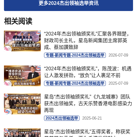
更多
2024杰出领袖选举
资讯
相关阅读
“2024年杰出领袖颁奖礼”汇聚各界翘楚，
财政司长主礼，星岛新闻集团主席郭英
成、蔡加讚致辞
专题-新闻专题-2024杰出领袖选举
2026-07-09
“2024年杰出领袖颁奖礼”，陈茂波：机遇
让人激发拼劲，“放负”让人裹足不前
专题-新闻专题-2024杰出领袖选举
2025-07-09
星岛“杰出领袖颁奖礼”《九龙城寨》团队
获杰出领袖奖，古天乐赞香港电影感染力
再现
2024杰出领袖选举
2025-06-21
星岛“杰出领袖颁奖礼”五得奖者，称获奖