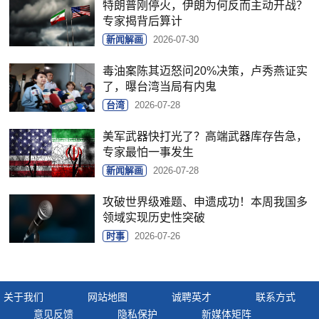
特朗普刚停火，伊朗为何反而主动开战？
专家揭背后算计
新闻解画
2026-07-30
毒油案陈其迈怒问20%决策，卢秀燕证实
了，曝台湾当局有内鬼
台湾
2026-07-28
美军武器快打光了？高端武器库存告急，
专家最怕一事发生
新闻解画
2026-07-28
攻破世界级难题、申遗成功！本周我国多
领域实现历史性突破
时事
2026-07-26
关于我们
网站地图
诚聘英才
联系方式
意见反馈
隐私保护
新媒体矩阵