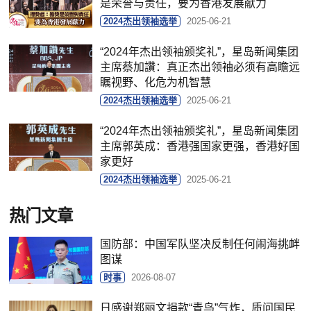
是荣誉与责任，要为香港发展献力
2024杰出领袖选举
2025-06-21
“2024年杰出领袖颁奖礼”，星岛新闻集团
主席蔡加讚：真正杰出领袖必须有高瞻远
瞩视野、化危为机智慧
2024杰出领袖选举
2025-06-21
“2024年杰出领袖颁奖礼”，星岛新闻集团
主席郭英成：香港强国家更强，香港好国
家更好
2024杰出领袖选举
2025-06-21
热门文章
国防部：中国军队坚决反制任何闹海挑衅
图谋
时事
2026-08-07
日感谢郑丽文捐款“青鸟”气炸，质问国民