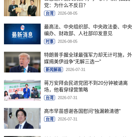
党：为什么不反日？
台湾
2026-08-05
最高法、中央组织部、中央政法委、中央
编办、财政部、人社部印发意见
时事
2026-08-05
特朗普手握全球最强军力却无计可施，外
媒揭美伊战争“无解三选一”
新闻解画
2026-07-31
蒋万安拜会民进党团不到20分钟被请离
场，他看穿绿营策略
台湾
2026-07-31
高市早苗感谢各国慰问“独漏赖清德”
台湾
2026-07-31