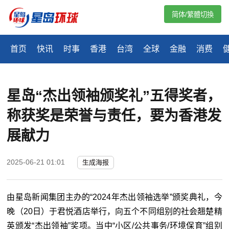
简体/繁體切換
首页
快讯
时事
香港
台湾
全球
金融
消费
星岛“杰出领袖颁奖礼”五得奖者，
称获奖是荣誉与责任，要为香港发
展献力
2025-06-21 01:01
生成海报
由星岛新闻集团主办的“2024年杰出领袖选举”颁奖典礼，今
晚（20日）于君悦酒店举行，向五个不同组别的社会翘楚精
英颁发“杰出领袖”奖项。当中“小区/公共事务/环境保育”组别