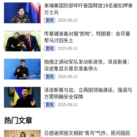
柬埔寨国防部呼吁泰国释放18名被扣押柬
方士兵
要闻
2025-08-12
传基辅准备对俄“割地”，特朗普：会尽量
帮乌讨回失土
要闻
2025-08-12
指俄正调动军队发动新进攻，泽连斯基：
没迹象显示普京准备停火
要闻
2025-08-12
泽连斯基与加、立两国领袖通话，强调乌
方需明确安全保障
要闻
2025-08-12
热门文章
日感谢郑丽文捐款“青鸟”气炸，质问国民