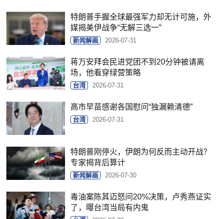
特朗普手握全球最强军力却无计可施，外
媒揭美伊战争“无解三选一”
新闻解画
2026-07-31
蒋万安拜会民进党团不到20分钟被请离
场，他看穿绿营策略
台湾
2026-07-31
高市早苗感谢各国慰问“独漏赖清德”
台湾
2026-07-31
特朗普刚停火，伊朗为何反而主动开战？
专家揭背后算计
新闻解画
2026-07-30
毒油案陈其迈怒问20%决策，卢秀燕证实
了，曝台湾当局有内鬼