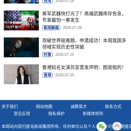
台湾
2026-07-28
美军武器快打光了？高端武器库存告急，
专家最怕一事发生
新闻解画
2026-07-28
攻破世界级难题、申遗成功！本周我国多
领域实现历史性突破
时事
2026-07-26
香港知名女演员宣萱发声明：图是假的！
香港
2026-07-25
关于我们
网站地图
诚聘英才
联系方式
意见反馈
隐私保护
新媒体矩阵
本网站内容归星岛新闻集团所有，任何单位以及个人未经许可，不得擅