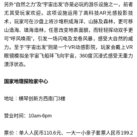
另外“自然之力”及“宇宙出发”亦是必玩的游乐设施之一，前者
尤其受玩家欢迎。这项设施运用了高科技AR光感投影技
术，玩家可在沙盘上将沙堆积成海洋、山脉及森林，更可移
山造海、填海造林，任意改变地表面貌，而轻轻挥动双手更
可“呼风唤雨”，引发一场闪电及龙卷风暴，感受大自然的威
力。至于“宇宙出发”则是一个VR动感影院，玩家会戴上VR
眼镜模拟坐宇宙飞船玤飞向宇宙，360度沉浸式感受无重力
漂浮状态。
国家地理探险家中心
地址︰横琴创新方西南门3楼
营业时间：10am-6pm
票价︰单人人民币110.6元、一大一小亲子套票人民币199.2