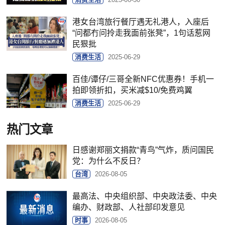
港女台湾旅行餐厅遇无礼港人，入座后
“问都冇问拎走我面前张凳”，1句话惹网
民狠批
消费生活
2025-06-29
百佳/谭仔/三哥全新NFC优惠券！手机一
拍即领折扣，买米减$10/免费鸡翼
消费生活
2025-06-29
热门文章
日感谢郑丽文捐款“青鸟”气炸，质问国民
党：为什么不反日？
台湾
2026-08-05
最高法、中央组织部、中央政法委、中央
编办、财政部、人社部印发意见
时事
2026-08-05