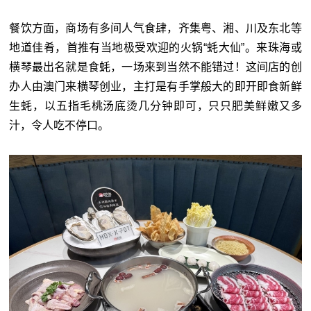
餐饮方面，商场有多间人气食肆，齐集粤、湘、川及东北等
地道佳肴，首推有当地极受欢迎的火锅“蚝大仙”。来珠海或
横琴最出名就是食蚝，一场来到当然不能错过！这间店的创
办人由澳门来横琴创业，主打是有手掌般大的即开即食新鲜
生蚝，以五指毛桃汤底烫几分钟即可，只只肥美鲜嫩又多
汁，令人吃不停口。