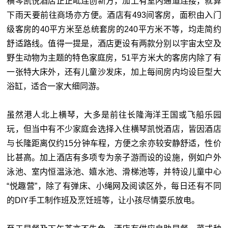
横琴凯悦酒店正正毗连创新方，加上有室内通道连接，就算
下雨天要前往商场亦方便。酒店有493间客房，面积由入门
级客房的40平方米至总统套房的240平方米不等，均走简约
舒适路线。值得一提是，酒店更设有两款分别以宇宙太空及
野生动物为主题的特色家庭房，51平方米大的客房内除了有
一张特大床外，还有儿童沙发床，加上每间房内均设巨型大
浴缸，适合一家大细同游。
虽然港人北上横琴，大多是前往长隆海洋王国或飞船乐园
玩，但当中有不少家庭会选择入住横琴凯悦酒店，皆因酒店
与长隆距离仅约15分钟车程，方便之余亦较安静舒适，性价
比甚高。加上酒店有多项专为亲子游而设的设施，例如户外
泳池、室内恒温泳池、嬉水池、滑梯池等，并特设儿童中心
“悦趣营”，除了有弹床、小绳网及阅读区外，每日还有不同
的DIY手工制作班及烹饪班等，让小孩尽情耍乐放电。