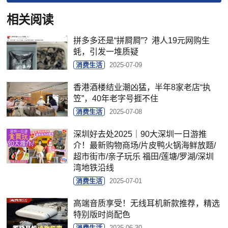
相关阅读
拼多多还是“拼屙屙”？港人19元网购生
蚝，引发一堆质疑
消费生活
2025-07-09
香港酒楼结业潮凶猛，半年8家老店“执
笠”，40年老字号捱不住
消费生活
2025-07-08
深圳好去处2025｜90大深圳一日游推
介！最新购物商场/片皮鸭火锅海鲜放题/
超市街市/亲子玩乐 福田/莲塘/罗湖/深圳
湾地铁沿线
消费生活
2025-07-01
高端音质享受！无线耳机新款推荐，精选
特别版时尚配色
消费生活
2025-06-30