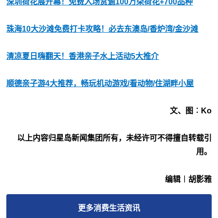
深圳荷花展开幕！免费入场赏逾100万朵荷花+700品种
珠海10大沙滩免费打卡攻略！必去东澳岛/香炉湾/金沙滩
清凉夏日嗨翻天！香港亲子水上活动5大推介
顺德亲子游4大推荐，畅玩机动游戏/看动物/住湖畔小屋
文、图︰Ko
以上内容归星岛新闻集团所有，未经许可不得擅自转载引
用。
编辑︱胡影雅
更多
消费生活
资讯