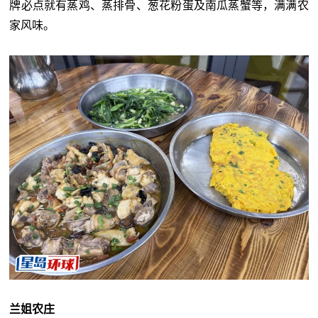
牌必点就有蒸鸡、蒸排骨、葱花粉蛋及南瓜蒸蟹等，满满农
家风味。
兰姐农庄