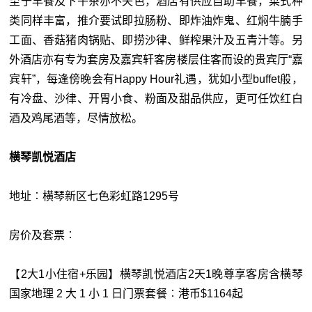
至于早餐及下午茶亦不失色，酒店有供应自助早餐，菜式种
类同样丰富，推介要试即拉肠粉、即炸油炸鬼、红焖牛腩手
工面、香菇猪肉锅贴、即捞沙律、鲜榨果汁及五青汁等。另
外酒店亦有专为套房及嘉宾轩客房楼层住客而设的贵宾厅“嘉
宾轩”，每逢傍晚会有Happy Hour礼遇，犹如小型buffet般，
有冷盘、沙律、开胃小食、粉面及甜品供应，更可任饮红白
酒及鸡尾酒等，尽情放松。
横琴凯悦酒店
地址︰横琴新区七色彩虹路1295号
房价及套票︰
【2大1小住宿+乐园】横琴凯悦酒店2天1晚尊享客房含横琴
国家地理 2 大 1 小 1 日门票套餐︰港币$1164起