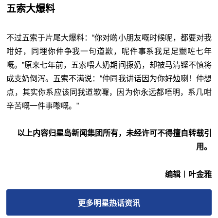
五索大爆料
不过五索于片尾大爆料：“你对啲小朋友嘅时候呢，都要对我
咁好，同埋你仲争我一句道歉，呢件事系我足足嬲咗七年
嘅。”原来七年前，五索喂人奶期间揼奶，却被马清铿不慎将
成支奶倒泻。五索不满说：“仲同我讲话因为你好攰喇！仲想
点，其实你系应该同我道歉囉，因为你永远都唔明，系几咁
辛苦嘅一件事嚟嘅。”
以上内容归星岛新闻集团所有，未经许可不得擅自转载引
用。
编辑︱叶金雅
更多
明星热话
资讯