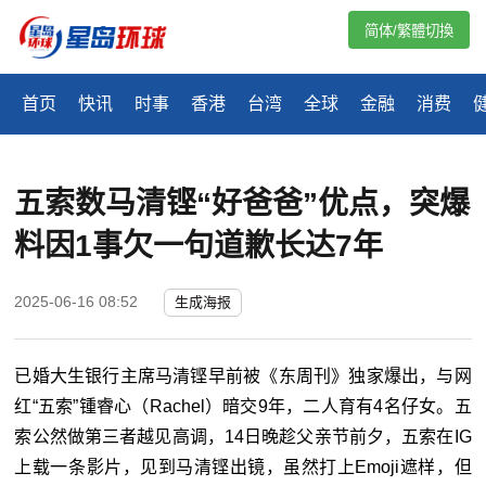
简体/繁體切換
首页
快讯
时事
香港
台湾
全球
金融
消费
五索数马清铿“好爸爸”优点，突爆
料因1事欠一句道歉长达7年
2025-06-16 08:52
生成海报
已婚大生银行主席马清铿早前被《东周刊》独家爆出，与网
红“五索”锺睿心（Rachel）暗交9年，二人育有4名仔女。五
索公然做第三者越见高调，14日
晚
趁父亲节前夕，五索在IG
上载一条影片，见到马清铿出镜，虽然打上Emoji遮样，但