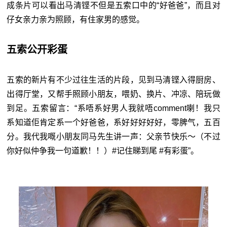
成条片可以看出马清铿不但是五索口中的“好爸爸”，而且对
仔女亲力亲为照顾，有住家男的感觉。
五索公开彩蛋
五索的新片有不少过往生活的片段，见到马清铿入得厨房、
出得厅堂，又帮手照顾小朋友，喂奶、换片、冲凉、陪玩做
到足。五索留言：“系唔系好男人我就唔comment喇！我只
系知道佢肯定系一个好爸爸，系好好好好好，零脾气，五百
分。我代我嘅小朋友同马先生讲一声：父亲节快乐～（不过
你好似仲争我一句道歉！！）#记住睇到尾 #有彩蛋”。