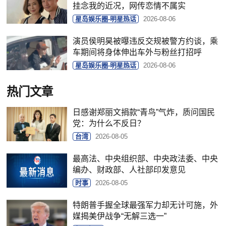
挂念我的近况，网传恋情不属实
星岛娱乐圈-明星热话
2026-08-06
演员侯明昊被曝违反交规被警方约谈，乘
车期间将身体伸出车外与粉丝打招呼
星岛娱乐圈-明星热话
2026-08-06
热门文章
日感谢郑丽文捐款“青鸟”气炸，质问国民
党：为什么不反日？
台湾
2026-08-05
最高法、中央组织部、中央政法委、中央
编办、财政部、人社部印发意见
时事
2026-08-05
特朗普手握全球最强军力却无计可施，外
媒揭美伊战争“无解三选一”