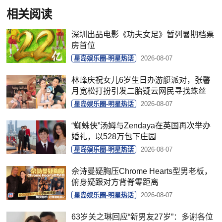
相关阅读
深圳出品电影《功夫女足》暂列暑期档票
房首位
星岛娱乐圈-明星热话
2026-08-07
林峰庆祝女儿6岁生日办游艇派对，张馨
月宽松打扮引发二胎疑云网民寻找蛛丝
星岛娱乐圈-明星热话
2026-08-07
“蜘蛛侠”汤姆与Zendaya在英国再次举办
婚礼，以528万包下庄园
星岛娱乐圈-明星热话
2026-08-07
佘诗曼疑胸压Chrome Hearts型男老板，
俯身疑跟对方背脊零距离
星岛娱乐圈-明星热话
2026-08-07
63岁关之琳回应“新男友27岁”：多谢各位