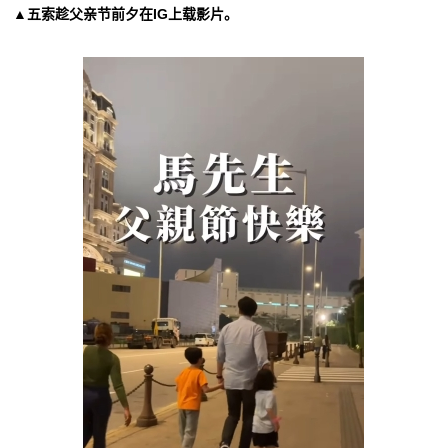
▲五索趁父亲节前夕在IG上载影片。