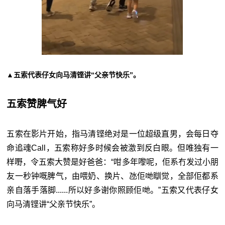
▲五索代表仔女向马清铿讲“父亲节快乐”。
五索赞脾气好
五索在影片开始，指马清铿绝对是一位超级直男，会每日夺
命追魂Call，五索称好多时候会被激到反白眼。但唯独有一
样嘢，令五索大赞是好爸爸：“咁多年嚟呢，佢系冇发过小朋
友一秒钟嘅脾气，由喂奶、换片、氹佢哋瞓觉，全部佢都系
亲自落手落脚......所以好多谢你照顾佢哋。”五索又代表仔女
向马清铿讲“父亲节快乐”。