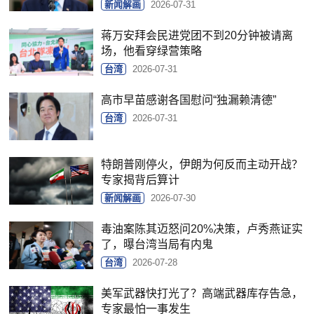
新闻解画
2026-07-31
蒋万安拜会民进党团不到20分钟被请离
场，他看穿绿营策略
台湾
2026-07-31
高市早苗感谢各国慰问“独漏赖清德”
台湾
2026-07-31
特朗普刚停火，伊朗为何反而主动开战？
专家揭背后算计
新闻解画
2026-07-30
毒油案陈其迈怒问20%决策，卢秀燕证实
了，曝台湾当局有内鬼
台湾
2026-07-28
美军武器快打光了？高端武器库存告急，
专家最怕一事发生