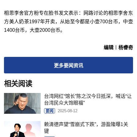
相思李舍官方粉专在脸书发文表示：网路讨论的相思李舍东
方美人奶茶1997年开卖，从始至今都是小壶700台币，中壶
1400台币，大壶2000台币。
编辑︱杨睿奇
更多
要闻
资讯
相关阅读
台湾网红“馆长”陈之汉今日抵深，喊话“让
台湾民众大饱眼福”
要闻
2025-08-12
赖清德声望“雪崩式下跌”，游盈隆曝1关
键