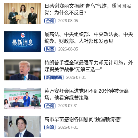
日感谢郑丽文捐款“青鸟”气炸，质问国民
党：为什么不反日？
台湾
2026-08-05
最高法、中央组织部、中央政法委、中央
编办、财政部、人社部印发意见
时事
2026-08-05
特朗普手握全球最强军力却无计可施，外
媒揭美伊战争“无解三选一”
新闻解画
2026-07-31
蒋万安拜会民进党团不到20分钟被请离
场，他看穿绿营策略
台湾
2026-07-31
高市早苗感谢各国慰问“独漏赖清德”
台湾
2026-07-31