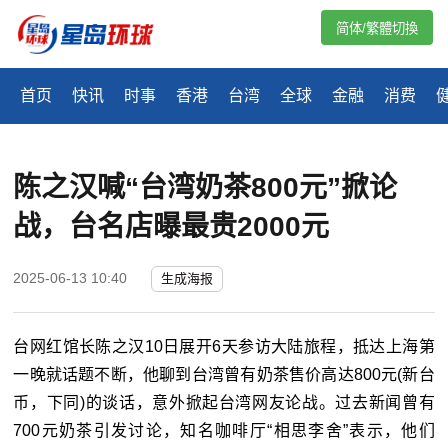
简体/繁體切換
首页
快讯
时事
香港
台湾
全球
金融
消费
陈之汉喊“台湾奶茶800元”掀论
战，台名店曝最贵2000元
2025-06-13 10:40
生成海报
台网红馆长陈之汉10日展开6天参访大陆旅程，抵达上海第
一晚就话题不断，他聊到台湾曾有奶茶售价高达800元(新台
币，下同)的谈话，意外掀起台湾网友论战。过去新闻曾有
700元奶茶引发讨论，知名咖啡厅“相思李舍”表示，他们