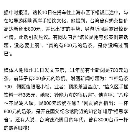
据中时报道，馆长10日在搭车往上海市区下榻饭店途中，与
在地导游闲聊两岸手摇饮文化，他提到，台湾曾有奶茶售价
高达新台币800元，并比出“8”的手势，导游听闻后露出惊讶
神情。此话引发热议。有网友直言“馆长是用夸张案例带话
题，没必要上纲”、“真的有800元的奶茶，是你没喝过而
已”。
媒体人谢曜州11日发文表示，11年前有个新闻是700元奶
茶，前阵子有300多元的珍奶。附图新闻标题为：“1杯奶茶
700！佩甄傻眼瞪小祯，业者：顶级茶当基底”、“信义区手摇
饮料一杯385元，她叹：钞能力真的很厉害”。他直呼：“八珍
～不是骂人喔，是800元珍奶在哪？”网友留言指出：一杯
800元的奶茶，是开在国父纪念馆附近的知名咖啡厅“相思李
舍”。还有人说，台湾钱淹脚目的年代，曾有3000台币一杯
的麝香咖啡！