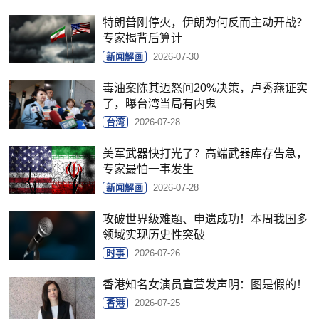
特朗普刚停火，伊朗为何反而主动开战？
专家揭背后算计
新闻解画
2026-07-30
毒油案陈其迈怒问20%决策，卢秀燕证实
了，曝台湾当局有内鬼
台湾
2026-07-28
美军武器快打光了？高端武器库存告急，
专家最怕一事发生
新闻解画
2026-07-28
攻破世界级难题、申遗成功！本周我国多
领域实现历史性突破
时事
2026-07-26
香港知名女演员宣萱发声明：图是假的！
香港
2026-07-25