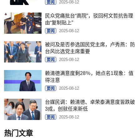
要闻
2025-08-12
民众党痛批台“高院”，驳回柯文哲抗告理
由“复制贴上”
要闻
2025-08-12
被问及是否参选国民党主席，卢秀燕：防
台风比选党主席重要
要闻
2025-08-12
赖清德满意度剩28％，她点名1现象：值
得注意
要闻
2025-08-12
台媒民调：赖清德、卓荣泰满意度皆跌破
3成，创就任来新低
要闻
2025-08-12
热门文章