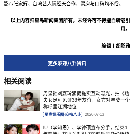
影帝张家辉、台湾艺人阮经天合作，票房与口碑均不俗。
以上内容归星岛新闻集团所有，未经许可不得擅自转载引
用。
编辑︱胡影雅
更多
麻辣八卦
资讯
相关阅读
周星驰刘嘉玲紧拥拖实互动曝光，拍《功
夫女足》见证38年友谊，女方对星爷一个
称呼显江湖地位
星岛娱乐圈-麻辣八卦
2026-07-13
IU（李知恩）、李钟硕宣布分手，结束4