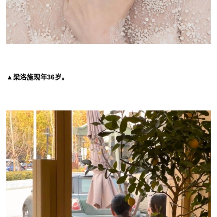
▲梁洛施现年36岁。