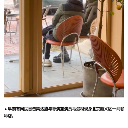
▲早前有网民目击梁洛施与导演兼演员马浴柯现身北京顺义区一间咖
啡店。