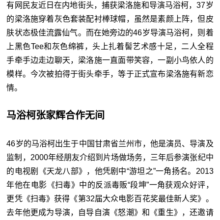
有网民友近日在内地街头，捕获梁洛施和导演马浴柯，37岁
的梁洛施穿着灰色套装配衬棒球帽，虽然是素颜上阵，但皮
肤状态极佳流露仙气。而在她旁边的46岁导演马浴柯，则着
上黑色Tee和灰色绵裤，头上扎着髻艺术感十足，二人全程
手牵手边走边聊天，梁洛施一直面带笑容，一副小鸟依人的
模样。今次被拍得于街头牵手，等于正式宣布梁洛施有新恋
情。
马浴柯张家辉合作无间
46岁的马浴柯出生于中国甘肃省兰州市，他是演员、导演及
监制，2000年经朋友介绍到片场做场务，三年后参演张纪中
的电视剧《天龙八部》，他凭剧中“游坦之”一角扬名。2013
年他在电影《扫毒》中的反派毒贩“段坤”一角获观众好评，
更凭《扫毒》获得《第32届大众电影百花奖最佳新人奖》。
去年他更成为导演，自导自演《怒潮》和《重生》，还邀请