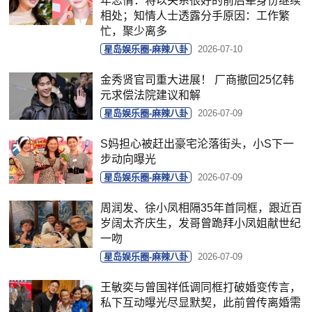
年恋情：将以关系很好的前后辈身份继续
相处；知情人士透露分手原因：工作繁
忙，聚少离多
星岛娱乐圈-麻辣八卦
2026-07-10
金秀贤官司重大进展！ 厂商撤回25亿韩
元求偿法院建议和解
星岛娱乐圈-麻辣八卦
2026-07-09
S妈担心被赶出豪宅沦落街头，小S下一
步动向曝光
星岛娱乐圈-麻辣八卦
2026-07-09
周润发、徐小凤相隔35年首同框，跟近百
岁阔太齐庆生，发哥曾跪拜小凤姐献世纪
一吻
星岛娱乐圈-麻辣八卦
2026-07-09
王敏奕与曾国祥低调同框打破婚变传言，
私下互动曝光尽显默契，此前曾传离婚需