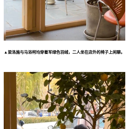
▲梁洛施与马浴柯均穿着军绿色羽绒，二人坐在店外的椅子上闲聊。