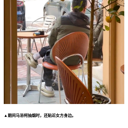
▲期间马浴柯抽烟时，还贴近女方身边。