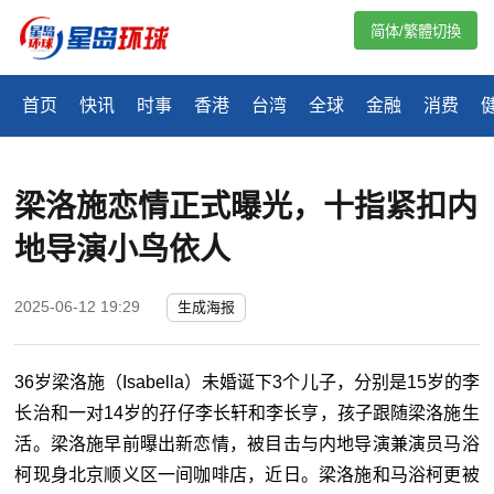
简体/繁體切換
首页
快讯
时事
香港
台湾
全球
金融
消费
梁洛施恋情正式曝光，十指紧扣内
地导演小鸟依人
2025-06-12 19:29
生成海报
36岁梁洛施（Isabella）未婚诞下3个儿子，分别是15岁的李
长治和一对14岁的孖仔李长轩和李长亨，孩子跟随梁洛施生
活。梁洛施早前曝出新恋情，被目击与内地导演兼演员马浴
柯现身北京顺义区一间咖啡店，近日。梁洛施和马浴柯更被