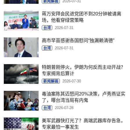
新闻解画
2026-07-31
蒋万安拜会民进党团不到20分钟被请离
场，他看穿绿营策略
台湾
2026-07-31
高市早苗感谢各国慰问“独漏赖清德”
台湾
2026-07-31
特朗普刚停火，伊朗为何反而主动开战？
专家揭背后算计
新闻解画
2026-07-30
毒油案陈其迈怒问20%决策，卢秀燕证实
了，曝台湾当局有内鬼
台湾
2026-07-28
美军武器快打光了？高端武器库存告急，
专家最怕一事发生