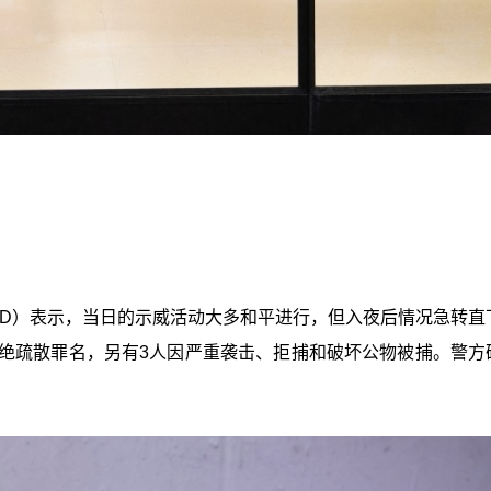
APD）表示，当日的示威活动大多和平进行，但入夜后情况急转直
拒绝疏散罪名，另有3人因严重袭击、拒捕和破坏公物被捕。警方