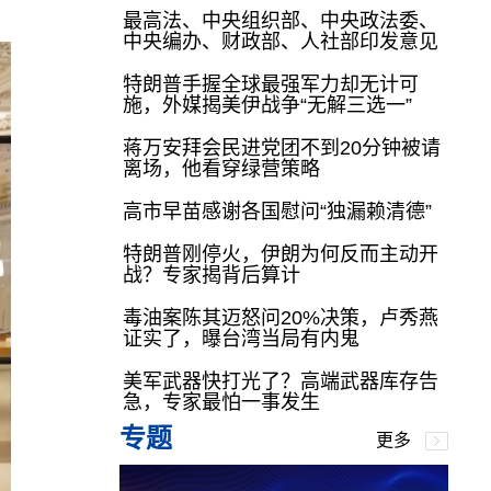
最高法、中央组织部、中央政法委、
中央编办、财政部、人社部印发意见
特朗普手握全球最强军力却无计可
施，外媒揭美伊战争“无解三选一”
蒋万安拜会民进党团不到20分钟被请
离场，他看穿绿营策略
高市早苗感谢各国慰问“独漏赖清德”
特朗普刚停火，伊朗为何反而主动开
战？专家揭背后算计
毒油案陈其迈怒问20%决策，卢秀燕
证实了，曝台湾当局有内鬼
美军武器快打光了？高端武器库存告
急，专家最怕一事发生
专题
更多