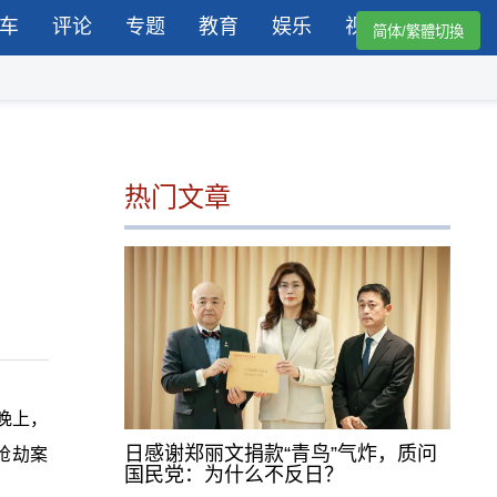
车
评论
专题
教育
娱乐
视频
简体/繁體切換
热门文章
晚上，
日感谢郑丽文捐款“青鸟”气炸，质问
嫌抢劫案
国民党：为什么不反日？