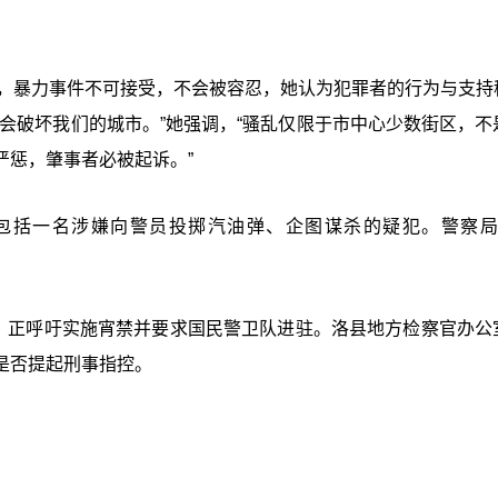
会表示，暴力事件不可接受，不会被容忍，她认为犯罪者的行为与支持
会破坏我们的城市。”她强调，“骚乱仅限于市中心少数街区，不
严惩，肇事者必被起诉。”
包括一名涉嫌向警员投掷汽油弹、企图谋杀的疑犯。警察局长
）主管表示，正呼吁实施宵禁并要求国民警卫队进驻。洛县地方检察官办
是否提起刑事指控。