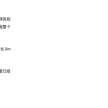
移民权
是整个
Jim
公室已组