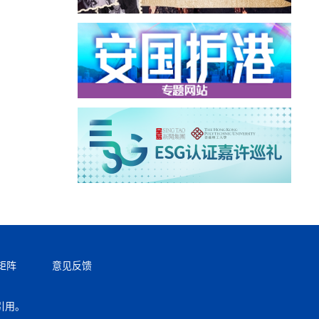
矩阵
意见反馈
引用。
返回顶部