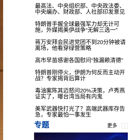
最高法、中央组织部、中央政法委、
中央编办、财政部、人社部印发意见
特朗普手握全球最强军力却无计可
施，外媒揭美伊战争“无解三选一”
蒋万安拜会民进党团不到20分钟被请
离场，他看穿绿营策略
高市早苗感谢各国慰问“独漏赖清德”
特朗普刚停火，伊朗为何反而主动开
战？专家揭背后算计
毒油案陈其迈怒问20%决策，卢秀燕
证实了，曝台湾当局有内鬼
美军武器快打光了？高端武器库存告
急，专家最怕一事发生
专题
更多