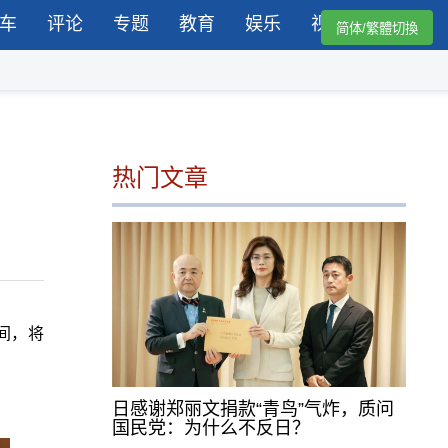
车
评论
专题
教育
娱乐
视频
简体/繁體切換
热门文章
间，将
日感谢郑丽文捐款“青鸟”气炸，质问
国民党：为什么不反日？