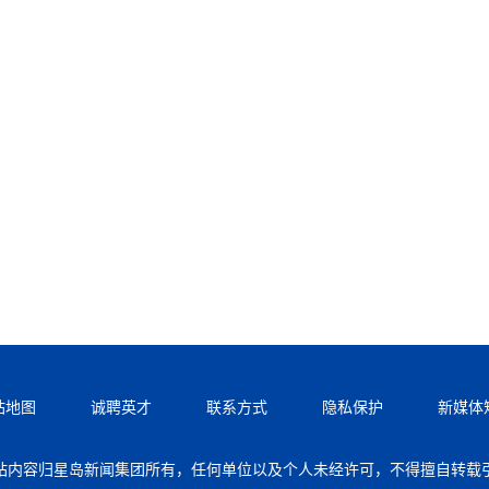
站地图
诚聘英才
联系方式
隐私保护
新媒体
站内容归星岛新闻集团所有，任何单位以及个人未经许可，不得擅自转载