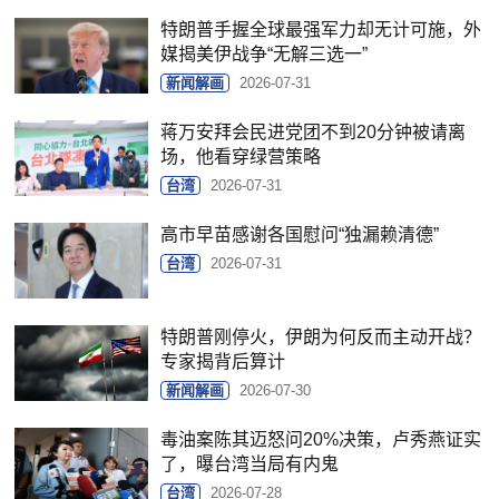
特朗普手握全球最强军力却无计可施，外
媒揭美伊战争“无解三选一”
新闻解画
2026-07-31
蒋万安拜会民进党团不到20分钟被请离
场，他看穿绿营策略
台湾
2026-07-31
高市早苗感谢各国慰问“独漏赖清德”
台湾
2026-07-31
特朗普刚停火，伊朗为何反而主动开战？
专家揭背后算计
新闻解画
2026-07-30
毒油案陈其迈怒问20%决策，卢秀燕证实
了，曝台湾当局有内鬼
台湾
2026-07-28