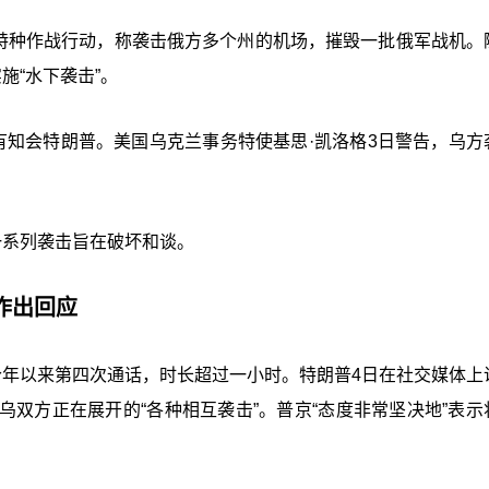
的特种作战行动，称袭击俄方多个州的机场，摧毁一批俄军战机。
施“水下袭击”。
有知会特朗普。美国乌克兰事务特使基思·凯洛格3日警告，乌方
一系列袭击旨在破坏和谈。
作出回应
今年以来第四次通话，时长超过一小时。特朗普4日在社交媒体上
双方正在展开的“各种相互袭击”。普京“态度非常坚决地”表示