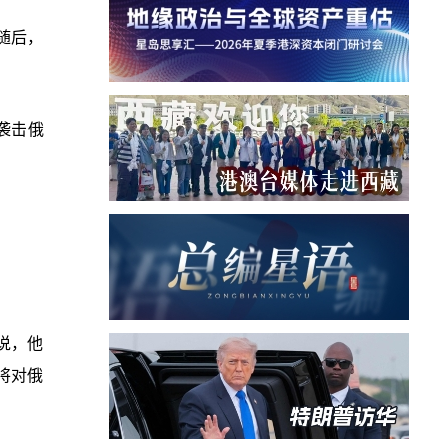
随后，
袭击俄
说，他
将对俄