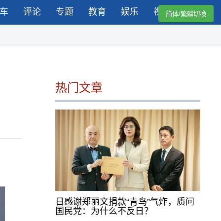
车
评论
专题
教育
娱乐
视频
简体/繁體切換
热门文章
日感谢郑丽文捐款“青鸟”气炸，质问
国民党：为什么不反日？