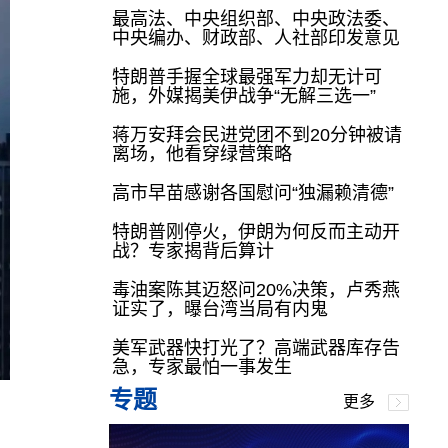
最高法、中央组织部、中央政法委、
中央编办、财政部、人社部印发意见
特朗普手握全球最强军力却无计可
施，外媒揭美伊战争“无解三选一”
蒋万安拜会民进党团不到20分钟被请
离场，他看穿绿营策略
高市早苗感谢各国慰问“独漏赖清德”
特朗普刚停火，伊朗为何反而主动开
战？专家揭背后算计
毒油案陈其迈怒问20%决策，卢秀燕
证实了，曝台湾当局有内鬼
美军武器快打光了？高端武器库存告
急，专家最怕一事发生
专题
更多