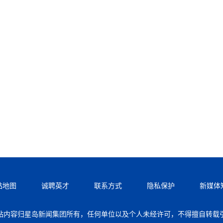
站地图
诚聘英才
联系方式
隐私保护
新媒体
站内容归星岛新闻集团所有，任何单位以及个人未经许可，不得擅自转载