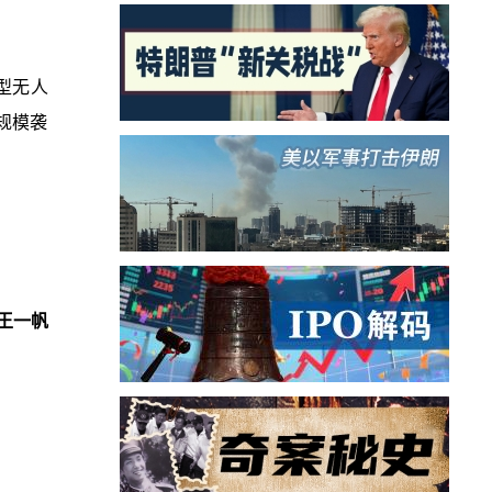
型无人
规模袭
王一帆