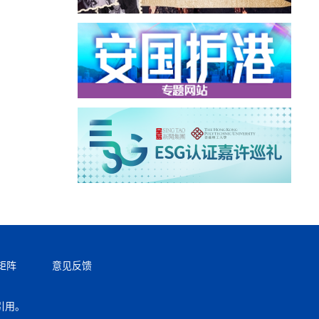
矩阵
意见反馈
引用。
返回顶部