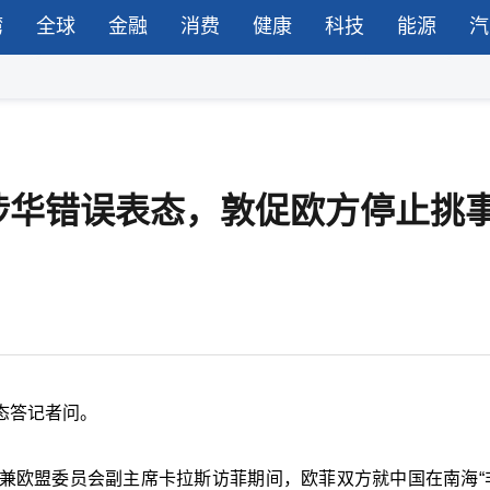
湾
全球
金融
消费
健康
科技
能源
汽
涉华错误表态，敦促欧方停止挑
态答记者问。
兼欧盟委员会副主席卡拉斯访菲期间，欧菲双方就中国在南海“