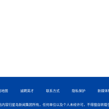
站地图
诚聘英才
联系方式
隐私保护
新媒体
站内容归星岛新闻集团所有，任何单位以及个人未经许可，不得擅自转载