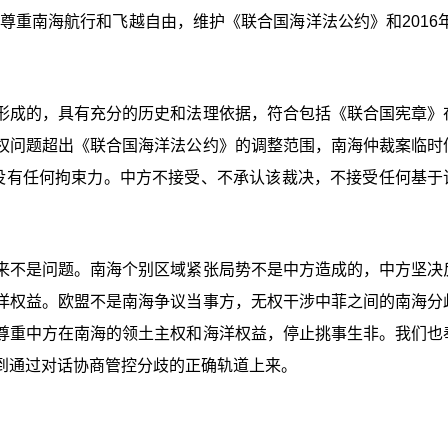
尊重南海航行和飞越自由，维护《联合国海洋法公约》和2016年
形成的，具有充分的历史和法理依据，符合包括《联合国宪章》
权问题超出《联合国海洋法公约》的调整范围，南海仲裁案临时
，没有任何拘束力。中方不接受、不承认该裁决，不接受任何基于
来不是问题。南海个别区域紧张局势不是中方造成的，中方坚决
洋权益。欧盟不是南海争议当事方，无权干涉中菲之间的南海分
尊重中方在南海的领土主权和海洋权益，停止挑事生非。我们也
到通过对话协商管控分歧的正确轨道上来。