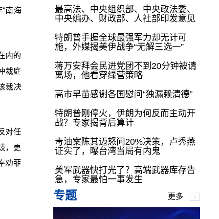
最高法、中央组织部、中央政法委、
“南海
中央编办、财政部、人社部印发意见
特朗普手握全球最强军力却无计可
施，外媒揭美伊战争“无解三选一”
在内的
蒋万安拜会民进党团不到20分钟被请
仲裁庭
离场，他看穿绿营策略
该裁决
高市早苗感谢各国慰问“独漏赖清德”
特朗普刚停火，伊朗为何反而主动开
战？专家揭背后算计
反对任
毒油案陈其迈怒问20%决策，卢秀燕
歧，更
证实了，曝台湾当局有内鬼
奉劝菲
美军武器快打光了？高端武器库存告
急，专家最怕一事发生
专题
更多