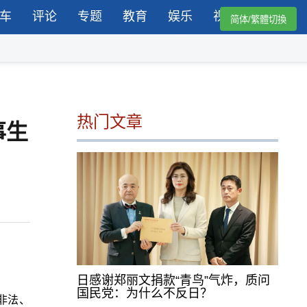
车
评论
专题
教育
娱乐
视频
简体/繁體切換
热门文章
事生
日感谢郑丽文捐款“青鸟”气炸，质问
国民党：为什么不反日？
非法、