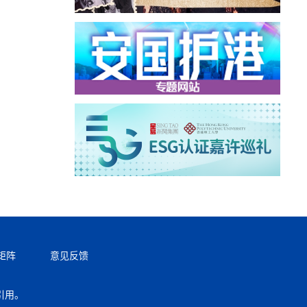
矩阵
意见反馈
引用。
返回顶部