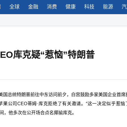
湾
全球
金融
消费
健康
科技
能源
汽
EO库克疑“惹恼”特朗普
在美国总统特朗普前往中东访问前夕，白宫鼓励多家美国企业首席
苹果公司CEO蒂姆·库克拒绝了有关邀请。“这一决定似乎惹恼
期间，他多次在公开场合点名揶揄库克。