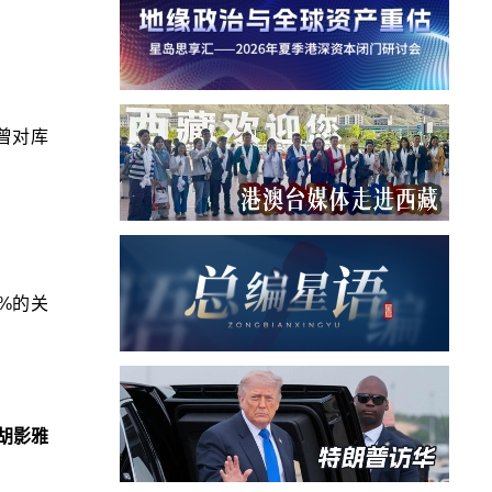
曾对库
%的关
胡影雅