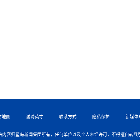
站地图
诚聘英才
联系方式
隐私保护
新媒体
站内容归星岛新闻集团所有，任何单位以及个人未经许可，不得擅自转载