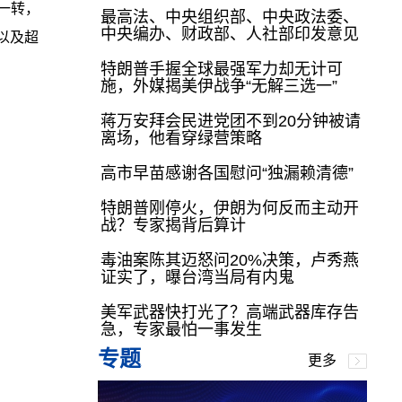
一转，
最高法、中央组织部、中央政法委、
中央编办、财政部、人社部印发意见
团以及超
特朗普手握全球最强军力却无计可
施，外媒揭美伊战争“无解三选一”
蒋万安拜会民进党团不到20分钟被请
离场，他看穿绿营策略
高市早苗感谢各国慰问“独漏赖清德”
特朗普刚停火，伊朗为何反而主动开
战？专家揭背后算计
毒油案陈其迈怒问20%决策，卢秀燕
证实了，曝台湾当局有内鬼
美军武器快打光了？高端武器库存告
急，专家最怕一事发生
专题
更多