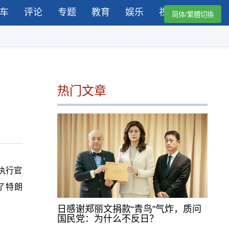
车
评论
专题
教育
娱乐
视频
简体/繁體切換
热门文章
执行官
了特朗
日感谢郑丽文捐款“青鸟”气炸，质问
国民党：为什么不反日？