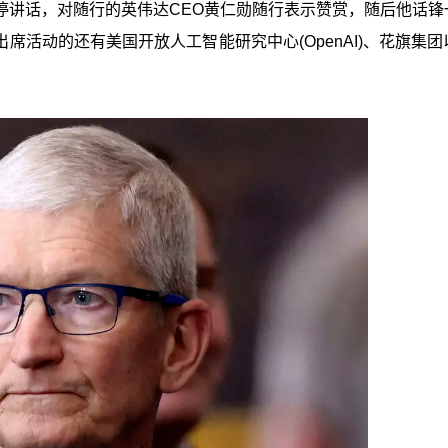
停讲话，对随行的英伟达CEO黄仁勋随行表示赞赏，随后他话锋
出席活动的还有美国开放人工智能研究中心(OpenAI)、花旗集