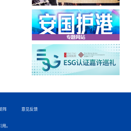
矩阵
意见反馈
引用。
返回顶部