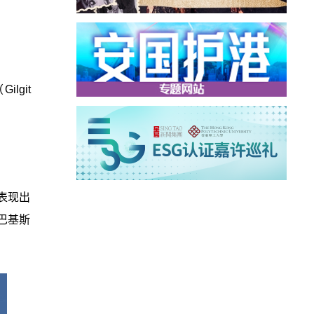
lgit
，表现出
巴基斯