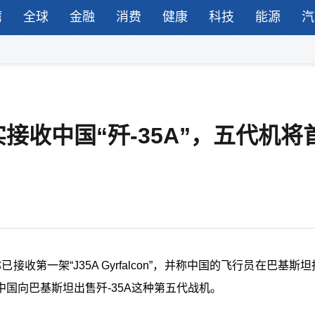
湾
全球
金融
消费
健康
科技
能源
汽
接收中国“歼-35A”，五代机将
收第一架“J35A Gyrfalcon”，并称中国的飞行员在巴基斯
国向巴基斯坦出售歼-35A这种第五代战机。