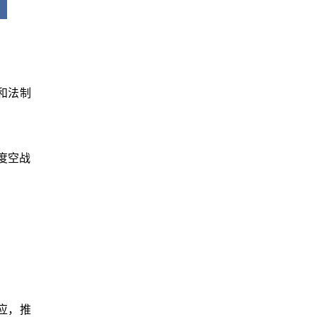
和法制
度空战
应，推