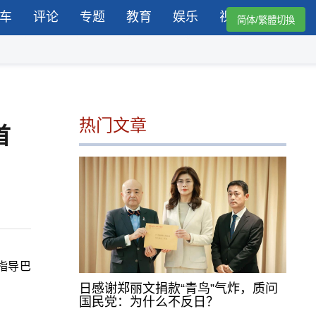
车
评论
专题
教育
娱乐
视频
简体/繁體切換
热门文章
首
坦指导巴
日感谢郑丽文捐款“青鸟”气炸，质问
国民党：为什么不反日？