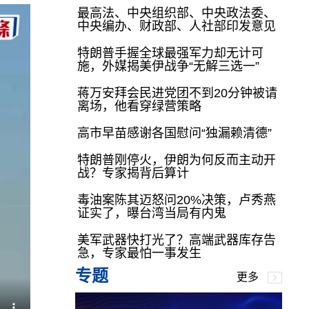
最高法、中央组织部、中央政法委、
中央编办、财政部、人社部印发意见
特朗普手握全球最强军力却无计可
施，外媒揭美伊战争“无解三选一”
蒋万安拜会民进党团不到20分钟被请
离场，他看穿绿营策略
高市早苗感谢各国慰问“独漏赖清德”
特朗普刚停火，伊朗为何反而主动开
战？专家揭背后算计
毒油案陈其迈怒问20%决策，卢秀燕
证实了，曝台湾当局有内鬼
美军武器快打光了？高端武器库存告
急，专家最怕一事发生
专题
更多