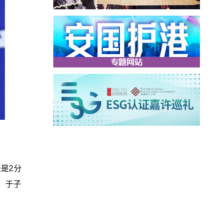
是2分
上，于子