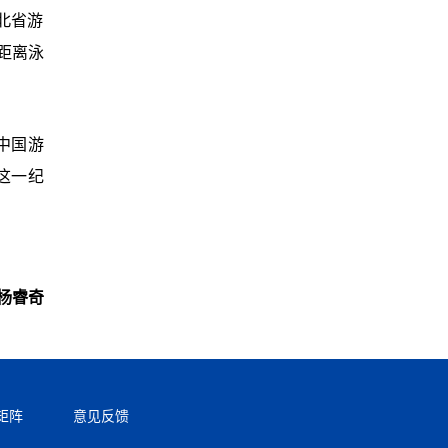
北省游
距离泳
中国游
这一纪
杨睿奇
矩阵
意见反馈