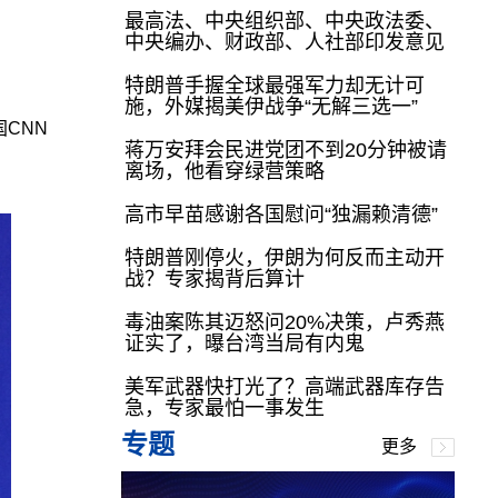
最高法、中央组织部、中央政法委、
中央编办、财政部、人社部印发意见
特朗普手握全球最强军力却无计可
施，外媒揭美伊战争“无解三选一”
CNN
蒋万安拜会民进党团不到20分钟被请
离场，他看穿绿营策略
高市早苗感谢各国慰问“独漏赖清德”
特朗普刚停火，伊朗为何反而主动开
战？专家揭背后算计
毒油案陈其迈怒问20%决策，卢秀燕
证实了，曝台湾当局有内鬼
美军武器快打光了？高端武器库存告
急，专家最怕一事发生
专题
更多