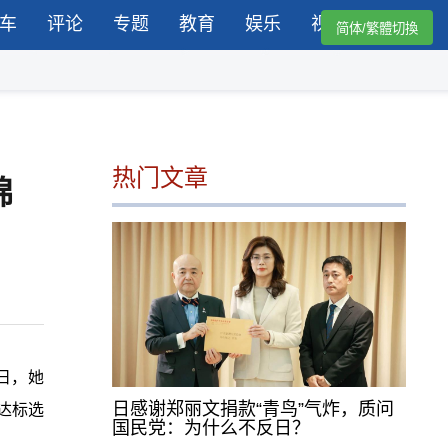
车
评论
专题
教育
娱乐
视频
简体/繁體切換
热门文章
锦
日，她
日感谢郑丽文捐款“青鸟”气炸，质问
达标选
国民党：为什么不反日？