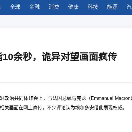
湾
全球
金融
消费
健康
科技
能源
汽
10余秒，诡异对望画面疯传
）在欧洲政治共同体峰会上，与法国总统马克龙（Emmanuel Macro
 相关画面在网上疯传，不少评论认为埃尔多安借此展现权威。