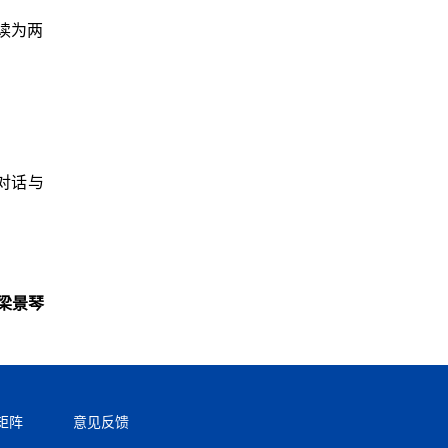
读为两
对话与
梁景琴
矩阵
意见反馈