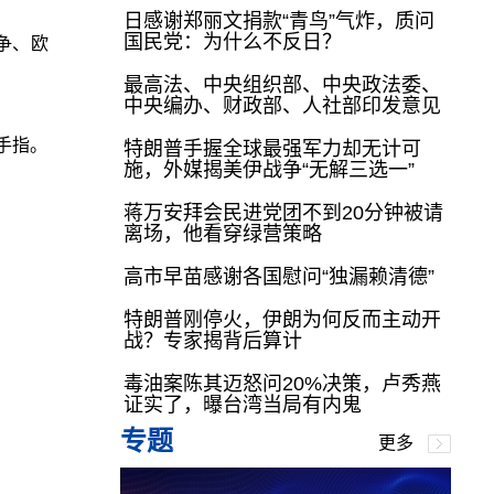
日感谢郑丽文捐款“青鸟”气炸，质问
国民党：为什么不反日？
争、欧
最高法、中央组织部、中央政法委、
中央编办、财政部、人社部印发意见
手指。
特朗普手握全球最强军力却无计可
施，外媒揭美伊战争“无解三选一”
蒋万安拜会民进党团不到20分钟被请
离场，他看穿绿营策略
高市早苗感谢各国慰问“独漏赖清德”
特朗普刚停火，伊朗为何反而主动开
战？专家揭背后算计
毒油案陈其迈怒问20%决策，卢秀燕
证实了，曝台湾当局有内鬼
专题
更多