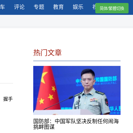
车
评论
专题
教育
娱乐
视频
简体/繁體切換
热门文章
n）握手
国防部：中国军队坚决反制任何闹海
挑衅图谋