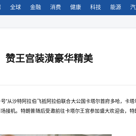
湾
全球
金融
消费
健康
科技
能源
汽
 赞王宫装潢豪华精美
一号”从沙特阿拉伯飞抵阿拉伯联合大公国卡塔尔首府多哈，卡塔
-Thani）亲自到场接机。特朗普随后受邀前往卡塔尔王宫参加盛大欢迎会，