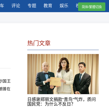
车
评论
专题
教育
娱乐
视频
简体/繁體切換
热门文章
尔国王
特朗普在
日感谢郑丽文捐款“青鸟”气炸，质问
国民党：为什么不反日？