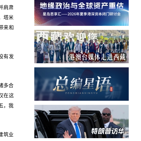
并肩肃
。塔米
带来和
没有发
诸多合
仅在这
五，我
建筑业