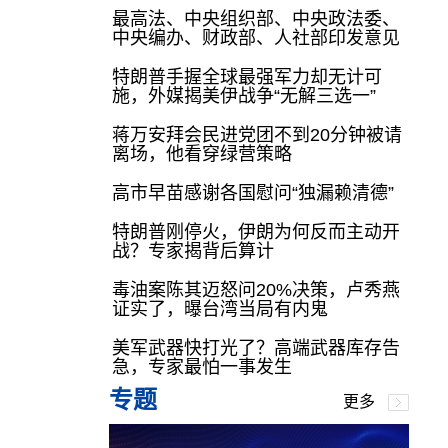
最高法、中央组织部、中央政法委、
中央编办、财政部、人社部印发意见
特朗普手握全球最强军力却无计可
施，外媒揭美伊战争“无解三选一”
蒋万安拜会民进党团不到20分钟被请
离场，他看穿绿营策略
高市早苗感谢各国慰问“独漏赖清德”
特朗普刚停火，伊朗为何反而主动开
战？专家揭背后算计
毒油案陈其迈怒问20%决策，卢秀燕
证实了，曝台湾当局有内鬼
美军武器快打光了？高端武器库存告
急，专家最怕一事发生
专题
更多