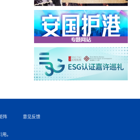
矩阵
意见反馈
引用。
返回顶部