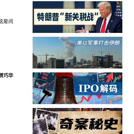
这是问
贺巧华