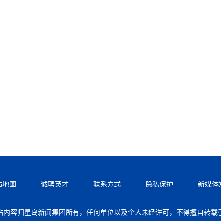
站地图
诚聘英才
联系方式
隐私保护
新媒体
站内容归星岛新闻集团所有，任何单位以及个人未经许可，不得擅自转载