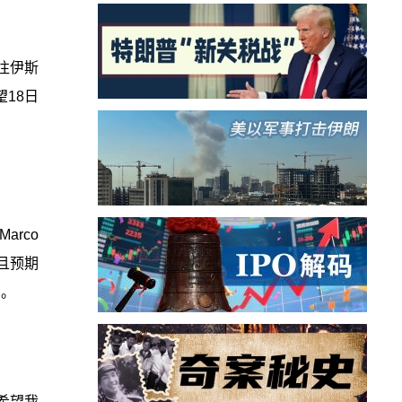
往伊斯
18日
rco
而且预期
判。
希望我