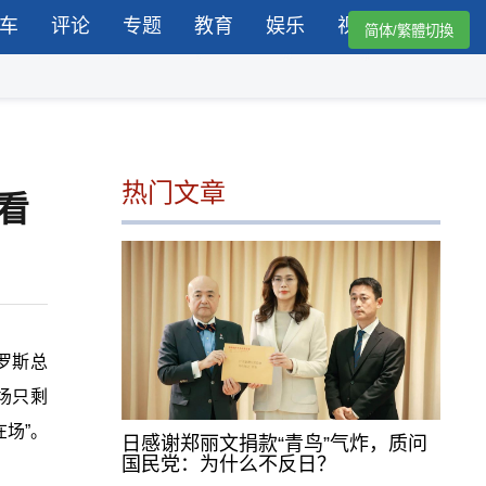
车
评论
专题
教育
娱乐
视频
简体/繁體切換
热门文章
看
罗斯总
场只剩
场”。
日感谢郑丽文捐款“青鸟”气炸，质问
国民党：为什么不反日？