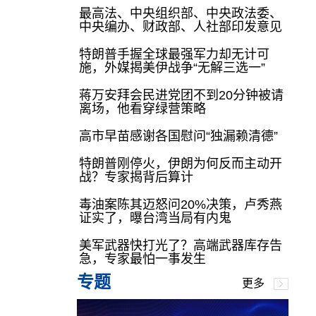
最高法、中央组织部、中央政法委、
中央编办、财政部、人社部印发意见
特朗普手握全球最强军力却无计可
施，外媒揭美伊战争“无解三选一”
蒋万安拜会民进党团不到20分钟被请
离场，他看穿绿营策略
高市早苗感谢各国慰问“独漏赖清德”
特朗普刚停火，伊朗为何反而主动开
战？专家揭背后算计
毒油案陈其迈怒问20%决策，卢秀燕
证实了，曝台湾当局有内鬼
美军武器快打光了？高端武器库存告
急，专家最怕一事发生
专题
更多