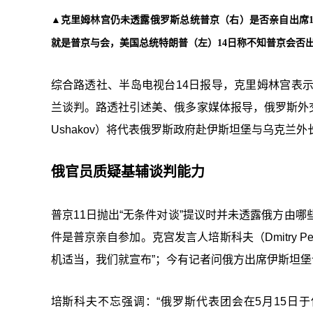
▲克里姆林宫仍未透露俄罗斯总统普京（右）是否亲自出席
就是普京与会，美国总统特朗普（左）14日称不知普京会否
综合路透社、半岛电视台14日报导，克里姆林宫表
兰谈判。路透社引述美、俄多家媒体报导，俄罗斯外交部长拉
Ushakov）将代表俄罗斯政府赴伊斯坦堡与乌克兰外
俄官员质疑基辅谈判能力
普京11日抛出“无条件对谈”提议时并未透露俄方由
件是普京亲自参加。克宫发言人培斯科夫（Dmitry 
机适当，我们就宣布”；今有记者问俄方出席伊斯坦堡
培斯科夫不忘强调：“俄罗斯代表团会在5月15日