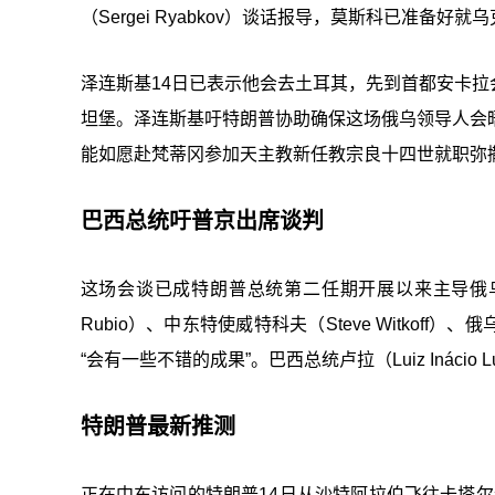
（Sergei Ryabkov）谈话报导，莫斯科已准备
泽连斯基14日已表示他会去土耳其，先到首都安卡
坦堡。泽连斯基吁特朗普协助确保这场俄乌领导人会
能如愿赴梵蒂冈参加天主教新任教宗良十四世就职弥
巴西总统吁普京出席谈判
这场会谈已成特朗普总统第二任期开展以来主导俄乌
Rubio）、中东特使威特科夫（Steve Witkoff）
“会有一些不错的成果”。巴西总统卢拉（Luiz Inácio
特朗普最新推测
正在中东访问的特朗普14日从沙特阿拉伯飞往卡塔尔