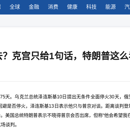
湾
全球
金融
消费
健康
科技
能源
汽
去？克宫只给1句话，特朗普这么
75
天。乌克兰总统泽连斯基
10
日提出无条件全面停火
30
天，俄
”回避是否停火，泽连斯基
13
日表示他只与普京对谈。距离谈判登
。美国总统特朗普表示不晓得普京会否出席，但称“他会希望我在
这场谈判。