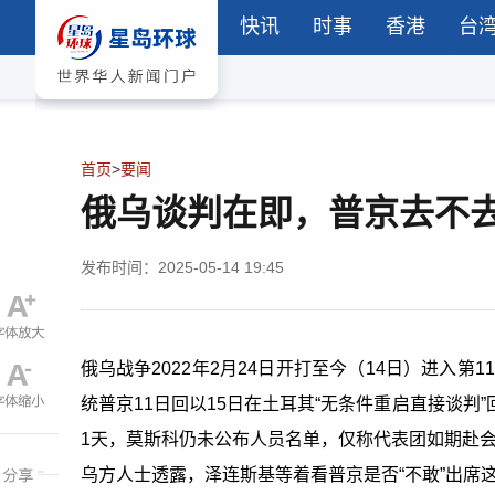
快讯
时事
香港
台
首页
>
要闻
俄乌谈判在即，普京去不
发布时间：2025-05-14 19:45
俄乌战争
2022
年
2
月
24
日开打至今（
14
日）进入第
11
统普京
11
日回以
15
日在土耳其“无条件重启直接谈判
1
天，莫斯科仍未公布人员名单，仅称代表团如期赴会
乌方人士透露，泽连斯基等着看普京是否“不敢”出席