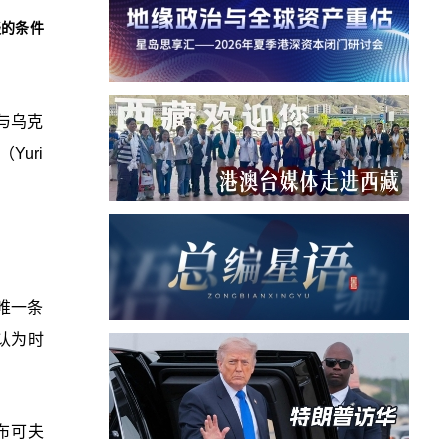
谈的条件
与乌克
Yuri
唯一条
统认为时
布可夫