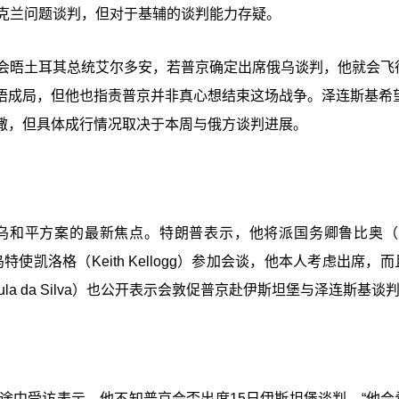
好就乌克兰问题谈判，但对于基辅的谈判能力存疑。
拉会晤土耳其总统艾尔多安，若普京确定出席俄乌谈判，他就会飞
晤成局，但他也指责普京并非真心想结束这场战争。泽连斯基希望
撒，但具体成行情况取决于本周与俄方谈判进展。
和平方案的最新焦点。特朗普表示，他将派国务卿鲁比奥（Ma
、俄乌特使凯洛格（Keith Kellogg）参加会谈，他本人考虑出席，
 Lula da Silva）也公开表示会敦促普京赴伊斯坦堡与泽连斯基谈
途中受访表示，他不知普京会否出席15日伊斯坦堡谈判，“他会