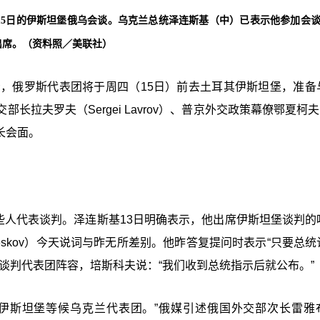
15日的伊斯坦堡俄乌会谈。乌克兰总统泽连斯基（中）已表示他参加会
出席。（资料照／美联社）
示，俄罗斯代表团将于周四（15日）前去土耳其伊斯坦堡，准备
夫罗夫（Sergei Lavrov）、普京外交政策幕僚鄂夏柯夫（
长会面。
哪些人代表谈判。泽连斯基13日明确表示，他出席伊斯坦堡谈判的
Peskov）今天说词与昨无所差别。他昨答复提问时表示“只要总
谈判代表团阵容，培斯科夫说：“我们收到总统指示后就公布。”
于伊斯坦堡等候乌克兰代表团。”俄媒引述俄国外交部次长雷雅