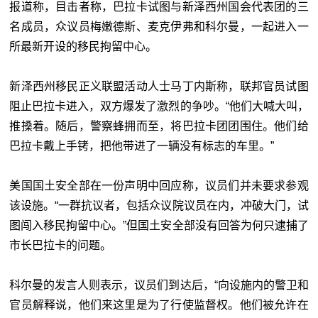
报道称，目击者称，巴拉卡试图与新泽西州国会代表团的三
名成员，众议员梅嫩德斯、麦克伊弗和科尔曼，一起进入一
所最新开设的移民拘留中心。
新泽西州移民正义联盟活动人士马丁内斯称，联邦官员试图
阻止巴拉卡进入，双方爆发了激烈的争吵。“他们大喊大叫，
推搡着。随后，警察蜂拥而至，将巴拉卡团团围住。他们给
巴拉卡戴上手铐，把他带进了一辆没有标志的车里。”
美国国土安全部在一份声明中回应称，议员们并未要求参观
该设施。“一群抗议者，包括众议院议员在内，冲破大门，试
图闯入移民拘留中心。”但国土安全部没有回答为何只逮捕了
市长巴拉卡的问题。
科尔曼的发言人则表示，议员们到达后，“向设施内的警卫和
官员解释说，他们来这里是为了行使监督权。他们被允许在