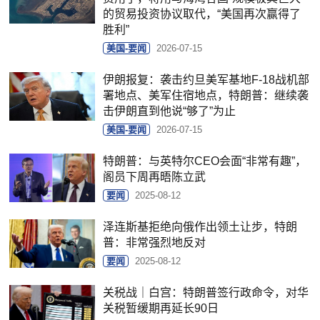
的贸易投资协议取代，“美国再次赢得了
胜利”
美国-要闻
2026-07-15
伊朗报复：袭击约旦美军基地F-18战机部
署地点、美军住宿地点，特朗普：继续袭
击伊朗直到他说“够了”为止
美国-要闻
2026-07-15
特朗普：与英特尔CEO会面“非常有趣”，
阁员下周再晤陈立武
要闻
2025-08-12
泽连斯基拒绝向俄作出领土让步，特朗
普：非常强烈地反对
要闻
2025-08-12
关税战｜白宫：特朗普签行政命令，对华
关税暂缓期再延长90日