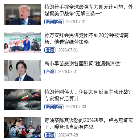
特朗普手握全球最强军力却无计可施，外
媒揭美伊战争“无解三选一”
新闻解画
2026-07-31
蒋万安拜会民进党团不到20分钟被请离
场，他看穿绿营策略
台湾
2026-07-31
高市早苗感谢各国慰问“独漏赖清德”
台湾
2026-07-31
特朗普刚停火，伊朗为何反而主动开战？
专家揭背后算计
新闻解画
2026-07-30
毒油案陈其迈怒问20%决策，卢秀燕证实
了，曝台湾当局有内鬼
台湾
2026-07-28