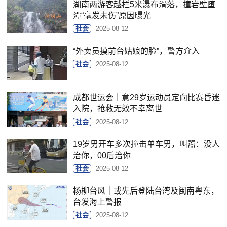
湖南两游客越栏5米瀑布滑落，撞岩壁堕
潭“毫发未伤”原因曝光
社会
2025-08-12
“外卖员摸前台姑娘的脸”，警方介入
社会
2025-08-12
成都世运会｜意29岁运动员定向比赛昏迷
入院，抢救无效不幸离世
社会
2025-08-12
19岁男开车多次撞击单车男，叫嚣：没人
治你，00后治你
社会
2025-08-12
杨柳台风｜或先后登陆台湾及闽南粤东，
台发海上警报
社会
2025-08-12