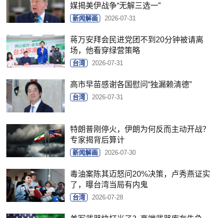
媒揭美伊战争“无解三选一”
新闻解画
2026-07-31
蒋万安拜会民进党团不到20分钟被请离
场，他看穿绿营策略
台湾
2026-07-31
高市早苗感谢各国慰问“独漏赖清德”
台湾
2026-07-31
特朗普刚停火，伊朗为何反而主动开战？
专家揭背后算计
新闻解画
2026-07-30
毒油案陈其迈怒问20%决策，卢秀燕证实
了，曝台湾当局有内鬼
台湾
2026-07-28