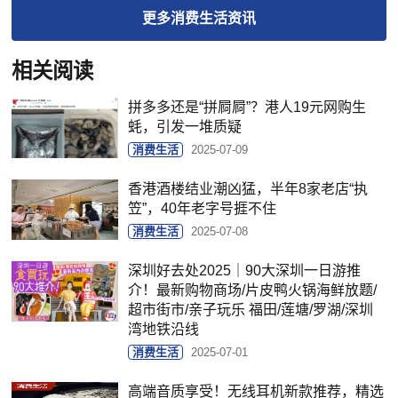
更多
消费生活
资讯
相关阅读
拼多多还是“拼屙屙”？港人19元网购生
蚝，引发一堆质疑
消费生活
2025-07-09
香港酒楼结业潮凶猛，半年8家老店“执
笠”，40年老字号捱不住
消费生活
2025-07-08
深圳好去处2025｜90大深圳一日游推
介！最新购物商场/片皮鸭火锅海鲜放题/
超市街市/亲子玩乐 福田/莲塘/罗湖/深圳
湾地铁沿线
消费生活
2025-07-01
高端音质享受！无线耳机新款推荐，精选