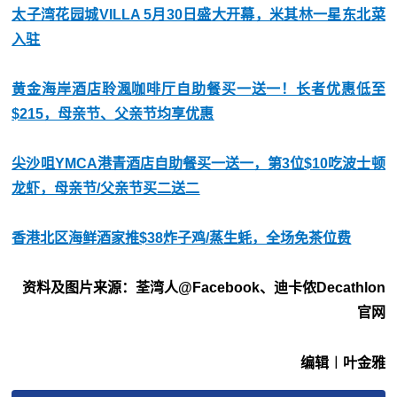
太子湾花园城VILLA 5月30日盛大开幕，米其林一星东北菜
入驻
黄金海岸酒店聆渢咖啡厅自助餐买一送一！长者优惠低至
$215，母亲节、父亲节均享优惠
尖沙咀YMCA港青酒店自助餐买一送一，第3位$10吃波士顿
龙虾，母亲节/父亲节买二送二
香港北区海鲜酒家推$38炸子鸡/蒸生蚝，全场免茶位费
资料及图片来源：荃湾人@Facebook、迪卡侬Decathlon
官网
编辑︱叶金雅