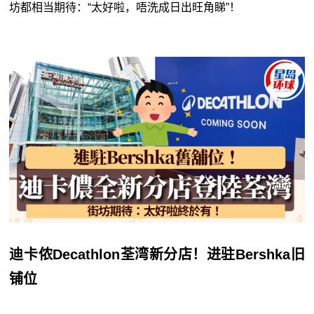
坊都相当期待：“太好啦，唔洗成日出旺角睇”！
迪卡侬Decathlon荃湾新分店！进驻Bershka旧
铺位