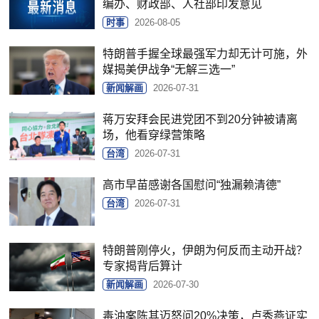
编办、财政部、人社部印发意见
时事
2026-08-05
特朗普手握全球最强军力却无计可施，外
媒揭美伊战争“无解三选一”
新闻解画
2026-07-31
蒋万安拜会民进党团不到20分钟被请离
场，他看穿绿营策略
台湾
2026-07-31
高市早苗感谢各国慰问“独漏赖清德”
台湾
2026-07-31
特朗普刚停火，伊朗为何反而主动开战？
专家揭背后算计
新闻解画
2026-07-30
毒油案陈其迈怒问20%决策，卢秀燕证实