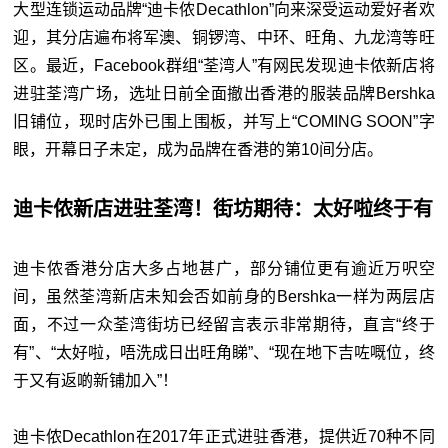
大型连锁运动品牌“迪卡侬Decathlon”向来深受运动爱好者欢
迎，其分店遍布将军澳、铜锣湾、中环、旺角、九龙湾等旺
区。最近，Facebook群组“荃湾人”有网民发现迪卡侬新店将
进驻荃湾广场，选址日前全面撤出香港的服装品牌Bershka
旧铺位，现时店外已围上围板，并写上“COMING SOON”字
眼，开幕日子未定，成为品牌在香港的第10间分店。
迪卡侬新店进驻荃湾！街坊期待：太好啦终于有
迪卡侬香港分店大多占地甚广，部分铺位更有逾近万呎空
间，虽然荃湾新店未知会否如前身的Bershka一样为两层店
面，不过一众荃湾街坊已经留言表示非常期待，直言“终于
有”、“太好啦，唔洗成日出旺角睇”、“现在地下吉咗嘅位，终
于又有返啲新铺加入”！
迪卡侬Decathlon在2017年正式进驻香港，提供近70种不同