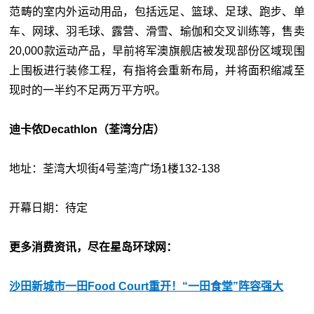
范畴的室内外运动用品，包括远足、篮球、足球、跑步、单
车、网球、羽毛球、露营、滑雪、瑜伽和交叉训练等，售卖
20,000款运动产品，早前将军澳旗舰店被发现部份区域现围
上围板进行装修工程，有指将会重新布局，并将面积缩减至
现时的一半约不足两万平方呎。
迪卡侬Decathlon（荃湾分店）
地址：荃湾大坝街4号荃湾广场1楼132-138
开幕日期：待定
更多消费资讯，尽在星岛环球网：
沙田新城市一田Food Court重开！“一田食堂”阵容强大