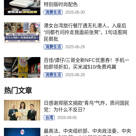
特别版时尚配色
消费生活
2025-06-30
港女台湾旅行餐厅遇无礼港人，入座后
“问都冇问拎走我面前张凳”，1句话惹网
民狠批
消费生活
2025-06-29
百佳/谭仔/三哥全新NFC优惠券！手机一
拍即领折扣，买米减$10/免费鸡翼
消费生活
2025-06-29
热门文章
日感谢郑丽文捐款“青鸟”气炸，质问国民
党：为什么不反日？
台湾
2026-08-05
最高法、中央组织部、中央政法委、中央