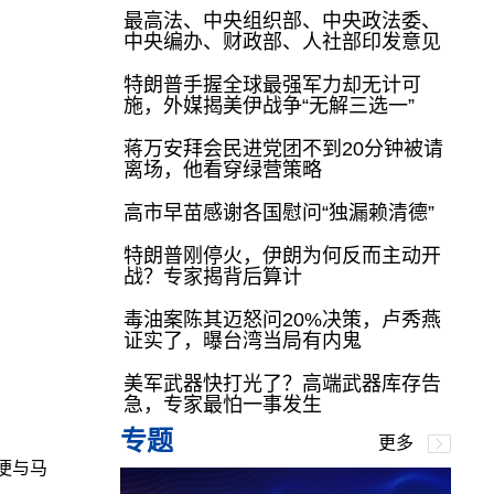
最高法、中央组织部、中央政法委、
中央编办、财政部、人社部印发意见
特朗普手握全球最强军力却无计可
施，外媒揭美伊战争“无解三选一”
蒋万安拜会民进党团不到20分钟被请
离场，他看穿绿营策略
高市早苗感谢各国慰问“独漏赖清德”
特朗普刚停火，伊朗为何反而主动开
战？专家揭背后算计
毒油案陈其迈怒问20%决策，卢秀燕
证实了，曝台湾当局有内鬼
美军武器快打光了？高端武器库存告
急，专家最怕一事发生
专题
更多
便与马