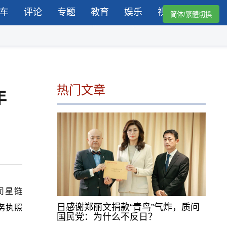
车
评论
专题
教育
娱乐
视频
简体/繁體切換
热门文章
年
司星链
日感谢郑丽文捐款“青鸟”气炸，质问
务执照
国民党：为什么不反日？