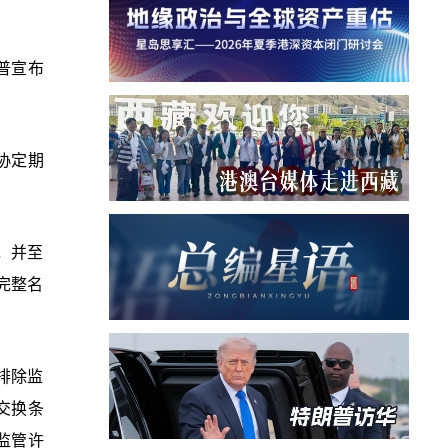
普宣布
。
协定期
，并至
完整名
排除监
交换条
监管许