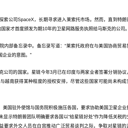
索公司SpaceX，长期寻求进入莱索托市场。然而，直到特朗
的国家才首度颁发为期10年的卫星网路服务执照给马斯克的公司
院内部备忘录中。备忘录写道：“莱索托政府在与美国协商贸易
企业的意图。”
克公司的国家。星链今年3月已在印度与两家业者签署分销协议
坦与越南获得某种程度的授权安排，尽管这些国家可能尚未构成
，美国驻外使馆与国务院积极施压各国，要求协助美国卫星企业
未显示特朗普团队明确要求各国以“给星链好处”作为降低关税的
o）日益要求外交人员在白宫推动广泛贸易谈判之际，争取对星链的