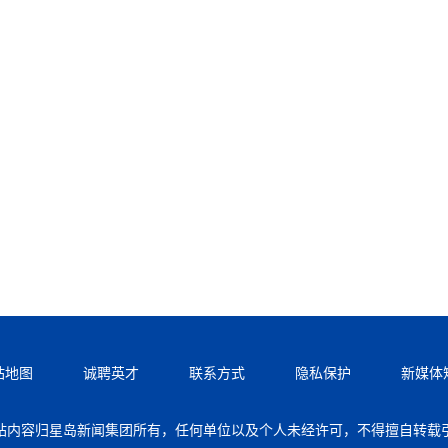
站地图
诚聘英才
联系方式
隐私保护
新媒体
站内容归星岛新闻集团所有，任何单位以及个人未经许可，不得擅自转载