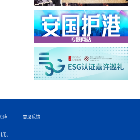
矩阵
意见反馈
引用。
返回顶部