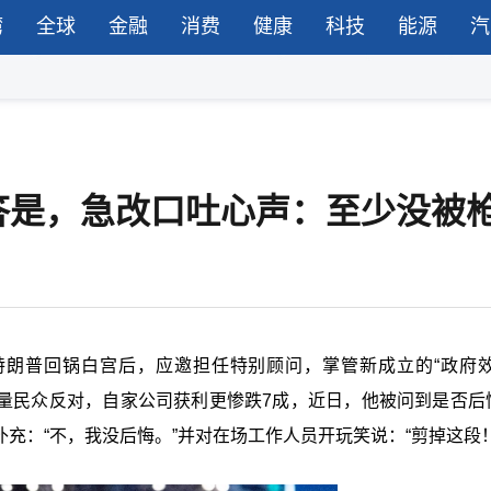
湾
全球
金融
消费
健康
科技
能源
汽
答是，急改口吐心声：至少没被
）在特朗普回锅白宫后，应邀担任特别顾问，掌管新成立的“政府效
大量民众反对，自家公司获利更惨跌7成，近日，他被问到是否后
充：“不，我没后悔。”并对在场工作人员开玩笑说：“剪掉这段！