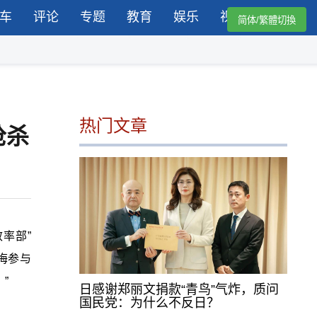
车
评论
专题
教育
娱乐
视频
简体/繁體切換
热门文章
枪杀
率部”
悔参与
”
日感谢郑丽文捐款“青鸟”气炸，质问
国民党：为什么不反日？