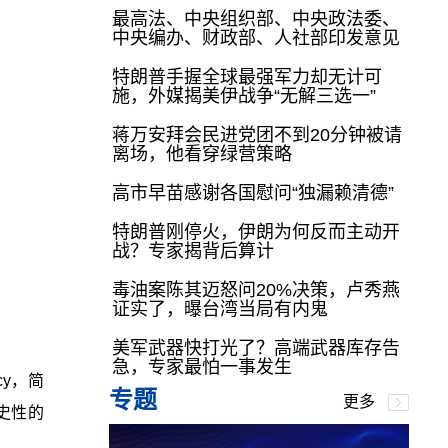
最高法、中央组织部、中央政法委、
中央编办、财政部、人社部印发意见
特朗普手握全球最强军力却无计可
施，外媒揭美伊战争“无解三选一”
蒋万安拜会民进党团不到20分钟被请
离场，他看穿绿营策略
高市早苗感谢各国慰问“独漏赖清德”
特朗普刚停火，伊朗为何反而主动开
战？专家揭背后算计
毒油案陈其迈怒问20%决策，卢秀燕
证实了，曝台湾当局有内鬼
美军武器快打光了？高端武器库存告
急，专家最怕一事发生
cy，简
专题
更多
史性的