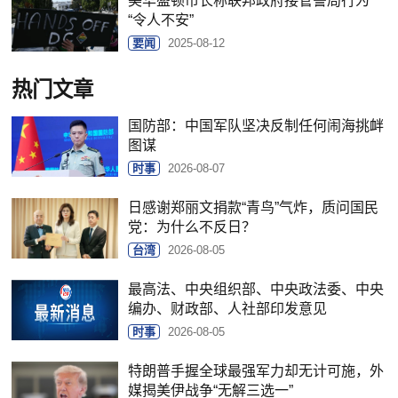
美华盛顿市长称联邦政府接管警局行为
“令人不安”
要闻
2025-08-12
热门文章
国防部：中国军队坚决反制任何闹海挑衅
图谋
时事
2026-08-07
日感谢郑丽文捐款“青鸟”气炸，质问国民
党：为什么不反日？
台湾
2026-08-05
最高法、中央组织部、中央政法委、中央
编办、财政部、人社部印发意见
时事
2026-08-05
特朗普手握全球最强军力却无计可施，外
媒揭美伊战争“无解三选一”