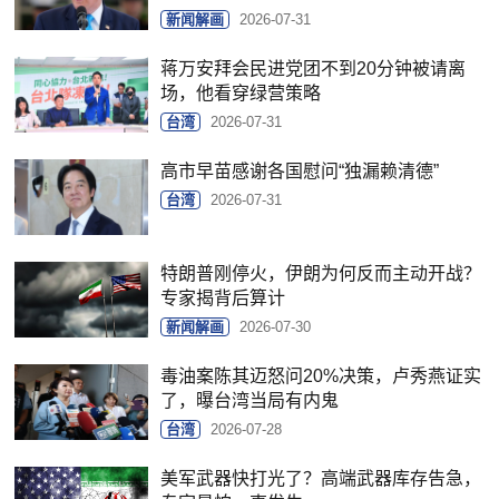
新闻解画
2026-07-31
蒋万安拜会民进党团不到20分钟被请离
场，他看穿绿营策略
台湾
2026-07-31
高市早苗感谢各国慰问“独漏赖清德”
台湾
2026-07-31
特朗普刚停火，伊朗为何反而主动开战？
专家揭背后算计
新闻解画
2026-07-30
毒油案陈其迈怒问20%决策，卢秀燕证实
了，曝台湾当局有内鬼
台湾
2026-07-28
美军武器快打光了？高端武器库存告急，