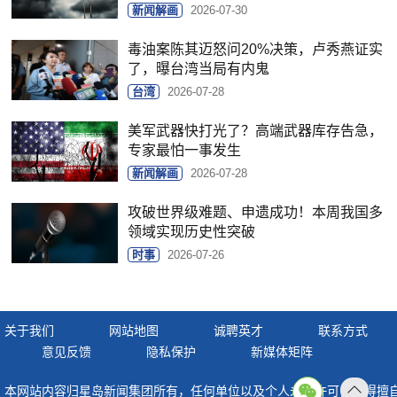
新闻解画
2026-07-30
毒油案陈其迈怒问20%决策，卢秀燕证实
了，曝台湾当局有内鬼
台湾
2026-07-28
美军武器快打光了？高端武器库存告急，
专家最怕一事发生
新闻解画
2026-07-28
攻破世界级难题、申遗成功！本周我国多
领域实现历史性突破
时事
2026-07-26
关于我们
网站地图
诚聘英才
联系方式
意见反馈
隐私保护
新媒体矩阵
本网站内容归星岛新闻集团所有，任何单位以及个人未经许可，不得擅