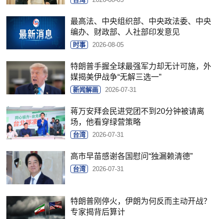
最高法、中央组织部、中央政法委、中央
编办、财政部、人社部印发意见
时事
2026-08-05
特朗普手握全球最强军力却无计可施，外
媒揭美伊战争“无解三选一”
新闻解画
2026-07-31
蒋万安拜会民进党团不到20分钟被请离
场，他看穿绿营策略
台湾
2026-07-31
高市早苗感谢各国慰问“独漏赖清德”
台湾
2026-07-31
特朗普刚停火，伊朗为何反而主动开战？
专家揭背后算计