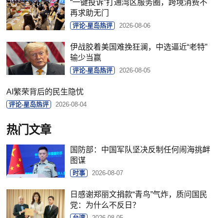
“一键投诉”打通湾区服务圈，跨境消费不
再求助无门
评论-星岛热评
2026-08-06
伊战胶着美国难挽狂澜，中选逼近“老特”
输少当赢
评论-星岛热评
2026-08-05
AI繁荣背后的民生隐忧
评论-星岛热评
2026-08-04
热门文章
国防部：中国军队坚决反制任何闹海挑衅
图谋
时事
2026-08-07
日感谢郑丽文捐款“青鸟”气炸，质问国民
党：为什么不反日？
台湾
2026-08-05