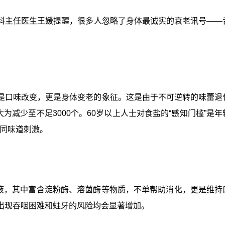
科主任医生王媛提醒，很多人忽略了身体最诚实的衰老讯号——
是口味改变，更是身体变老的象征。这是由于不可逆转的味蕾退
大为减少至不足3000个。60岁以上人士对食盐的“感知门槛”是
相同味道刺激。
L唾液，其中富含淀粉酶、溶菌酶等物质，不单帮助消化，更是维持
出现吞咽困难和蛀牙的风险均会显著增加。