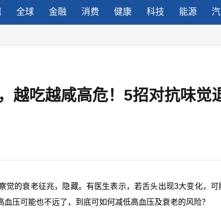
湾
全球
金融
消费
健康
科技
能源
汽
，越吃越咸高危！5招对抗味觉
察觉的衰老征兆，隐藏。有医生表示，若舌头出现3大变化，可
高血压可能也不远了，到底可如何减低高血压及衰老的风险？