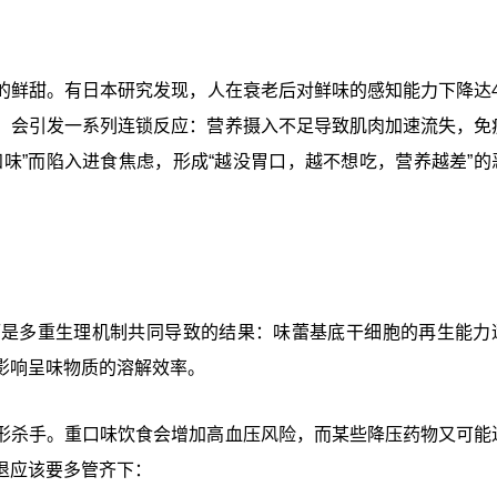
的鲜甜。有日本研究发现，人在衰老后对鲜味的感知能力下降达4
，会引发一系列连锁反应：营养摄入不足导致肌肉加速流失，免
知味”而陷入进食焦虑，形成“越没胃口，越不想吃，营养越差”的
而是多重生理机制共同导致的结果：味蕾基底干细胞的再生能力
影响呈味物质的溶解效率。
形杀手。重口味饮食会增加高血压风险，而某些降压药物又可能
退应该要多管齐下：