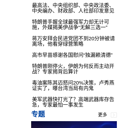
最高法、中央组织部、中央政法委、
中央编办、财政部、人社部印发意见
特朗普手握全球最强军力却无计可
施，外媒揭美伊战争“无解三选一”
蒋万安拜会民进党团不到20分钟被请
离场，他看穿绿营策略
高市早苗感谢各国慰问“独漏赖清德”
特朗普刚停火，伊朗为何反而主动开
战？专家揭背后算计
毒油案陈其迈怒问20%决策，卢秀燕
证实了，曝台湾当局有内鬼
美军武器快打光了？高端武器库存告
急，专家最怕一事发生
专题
更多