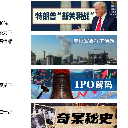
0%，
疫力下
恶性循
逐渐下
进一步