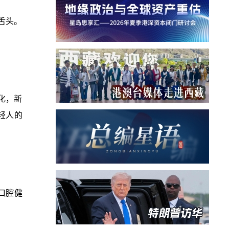
舌头。
化，新
年轻人的
口腔健