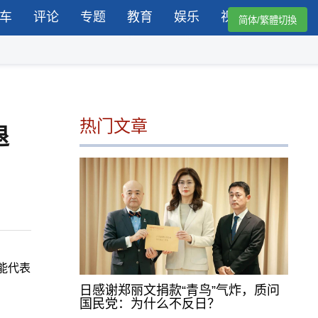
车
评论
专题
教育
娱乐
视频
简体/繁體切換
热门文章
退
能代表
日感谢郑丽文捐款“青鸟”气炸，质问
国民党：为什么不反日？