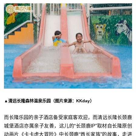
▲清远长隆森林温泉乐园（图片来源：KKday）
而长隆乐园的亲子酒店备受家庭客欢迎，而清远长隆长颈鹿
城堡酒店亦属亲子友善，这儿的“长颈鹿IP”取材自长隆原创
动画片《卡卡虎大冒险》中长颈鹿“酋长家族”的故事，走进