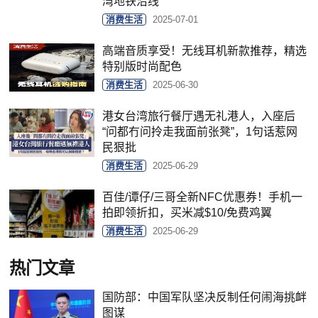
湾地铁沿线
消费生活
2025-07-01
高端音质享受！无线耳机新款推荐，精选
特别版时尚配色
消费生活
2025-06-30
港女台湾旅行餐厅遇无礼港人，入座后
“问都冇问拎走我面前张凳”，1句话惹网
民狠批
消费生活
2025-06-29
百佳/谭仔/三哥全新NFC优惠券！手机一
拍即领折扣，买米减$10/免费鸡翼
消费生活
2025-06-29
热门文章
国防部：中国军队坚决反制任何闹海挑衅
图谋