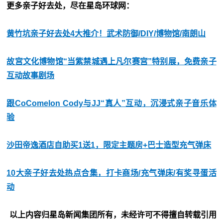
更多亲子好去处，尽在星岛环球网：
黄竹坑亲子好去处4大推介！武术防御/DIY/博物馆/南朗山
故宫文化博物馆“当紫禁城遇上凡尔赛宫”特别展，免费亲子
互动故事剧场
跟CoComelon Cody与JJ“真人”互动，沉浸式亲子音乐体
验
沙田帝逸酒店自助买1送1，限定主题房+巴士造型充气弹床
10大亲子好去处热点合集，打卡商场/充气弹床/有奖寻蛋活
动
以上内容归星岛新闻集团所有，未经许可不得擅自转载引用