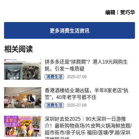
编辑︱贺巧华
更多
消费生活
资讯
相关阅读
拼多多还是“拼屙屙”？港人19元网购生
蚝，引发一堆质疑
消费生活
2025-07-09
香港酒楼结业潮凶猛，半年8家老店“执
笠”，40年老字号捱不住
消费生活
2025-07-08
深圳好去处2025｜90大深圳一日游推
介！最新购物商场/片皮鸭火锅海鲜放题/
超市街市/亲子玩乐 福田/莲塘/罗湖/深圳