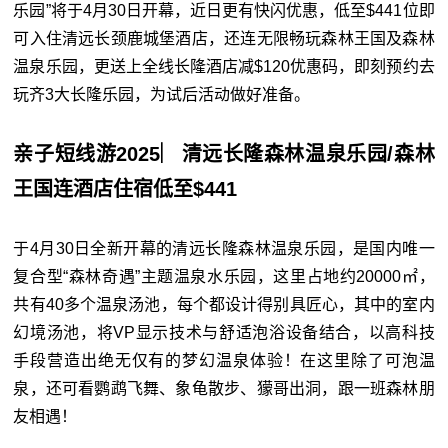
乐园”将于4月30日开幕，近日更有快闪优惠，低至$441位即
可入住清远长颈鹿城堡酒店，还连无限畅玩森林王国及森林
温泉乐园，更送上全线长隆酒店减$120优惠码，即刻预约去
玩齐3大长隆乐园，为试后活动做好准备。
亲子短线游2025︳清远长隆森林温泉乐园/森林
王国连酒店住宿低至$441
于4月30日全新开幕的清远长隆森林温泉乐园，是国内唯一
复合型“森林奇遇”主题温泉水乐园，这里占地约20000㎡，
共有40多个温泉汤池，每个都设计得别具匠心，其中的室内
幻境汤池，将VP显示技术与舒适泡浴设备结合，以高科技
手段营造出绝无仅有的梦幻温泉体验！在这里除了可泡温
泉，还可看鹦鹉飞舞、象龟散步、獴哥出洞，跟一班森林朋
友相遇！