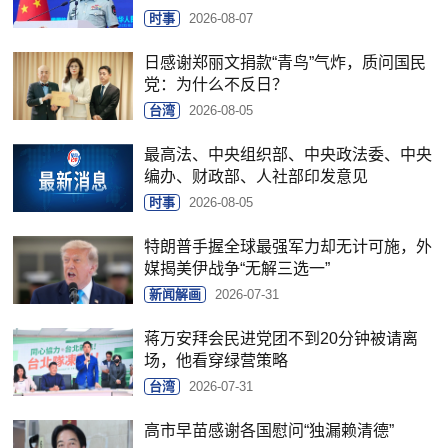
时事
2026-08-07
日感谢郑丽文捐款“青鸟”气炸，质问国民
党：为什么不反日？
台湾
2026-08-05
最高法、中央组织部、中央政法委、中央
编办、财政部、人社部印发意见
时事
2026-08-05
特朗普手握全球最强军力却无计可施，外
媒揭美伊战争“无解三选一”
新闻解画
2026-07-31
蒋万安拜会民进党团不到20分钟被请离
场，他看穿绿营策略
台湾
2026-07-31
高市早苗感谢各国慰问“独漏赖清德”