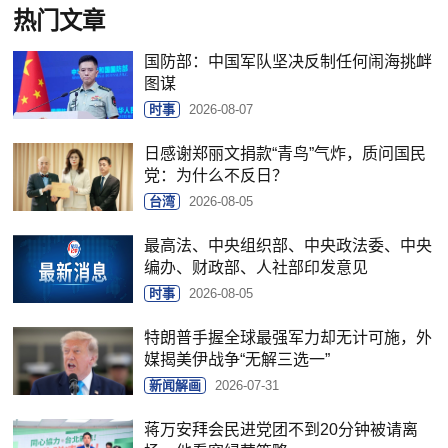
热门文章
国防部：中国军队坚决反制任何闹海挑衅
图谋
时事
2026-08-07
日感谢郑丽文捐款“青鸟”气炸，质问国民
党：为什么不反日？
台湾
2026-08-05
最高法、中央组织部、中央政法委、中央
编办、财政部、人社部印发意见
时事
2026-08-05
特朗普手握全球最强军力却无计可施，外
媒揭美伊战争“无解三选一”
新闻解画
2026-07-31
蒋万安拜会民进党团不到20分钟被请离