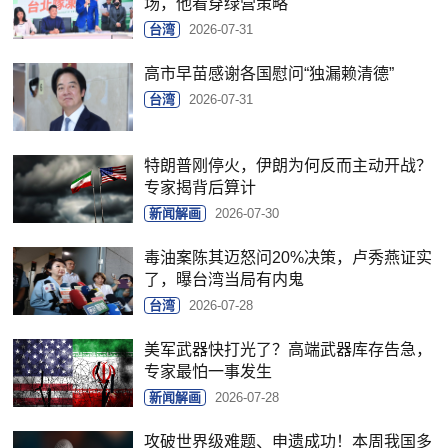
场，他看穿绿营策略
台湾
2026-07-31
高市早苗感谢各国慰问“独漏赖清德”
台湾
2026-07-31
特朗普刚停火，伊朗为何反而主动开战？
专家揭背后算计
新闻解画
2026-07-30
毒油案陈其迈怒问20%决策，卢秀燕证实
了，曝台湾当局有内鬼
台湾
2026-07-28
美军武器快打光了？高端武器库存告急，
专家最怕一事发生
新闻解画
2026-07-28
攻破世界级难题、申遗成功！本周我国多