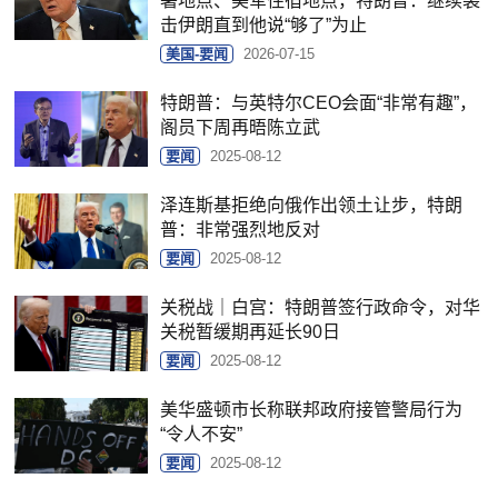
署地点、美军住宿地点，特朗普：继续袭
击伊朗直到他说“够了”为止
美国-要闻
2026-07-15
特朗普：与英特尔CEO会面“非常有趣”，
阁员下周再晤陈立武
要闻
2025-08-12
泽连斯基拒绝向俄作出领土让步，特朗
普：非常强烈地反对
要闻
2025-08-12
关税战｜白宫：特朗普签行政命令，对华
关税暂缓期再延长90日
要闻
2025-08-12
美华盛顿市长称联邦政府接管警局行为
“令人不安”
要闻
2025-08-12