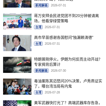
新闻解画
2026-07-31
蒋万安拜会民进党团不到20分钟被请离
场，他看穿绿营策略
台湾
2026-07-31
高市早苗感谢各国慰问“独漏赖清德”
台湾
2026-07-31
特朗普刚停火，伊朗为何反而主动开战？
专家揭背后算计
新闻解画
2026-07-30
毒油案陈其迈怒问20%决策，卢秀燕证实
了，曝台湾当局有内鬼
台湾
2026-07-28
美军武器快打光了？高端武器库存告急，