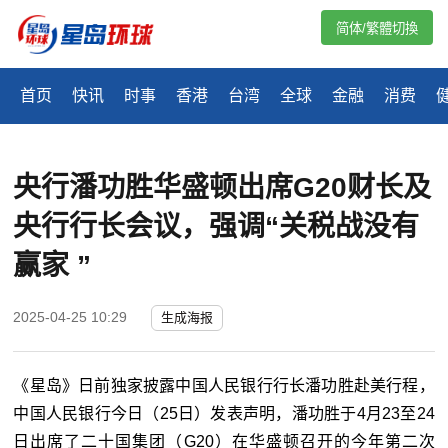
简体/繁體切換
首页
快讯
时事
香港
台湾
全球
金融
消费
央行潘功胜华盛顿出席G20财长及
央行行长会议，强调“关税战没有
赢家 ”
2025-04-25 10:29
生成海报
《星岛》日前独家披露中国人民银行行长潘功胜赴美行程，
中国人民银行今日（
25
日）发表声明，潘功胜于
4
月
23
至
24
日出席了二十国集团（
G20
）在华盛顿召开的今年第二次