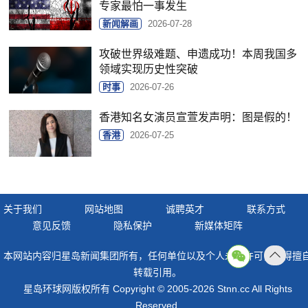
专家最怕一事发生
新闻解画
2026-07-28
攻破世界级难题、申遗成功！本周我国多
领域实现历史性突破
时事
2026-07-26
香港知名女演员宣萱发声明：图是假的！
香港
2026-07-25
关于我们
网站地图
诚聘英才
联系方式
意见反馈
隐私保护
新媒体矩阵
本网站内容归星岛新闻集团所有，任何单位以及个人未经许可，不得擅
返回
转载引用。
顶部
星岛环球网版权所有 Copyright © 2005-2026 Stnn.cc All Rights
Reserved.