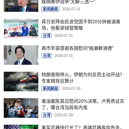
媒揭美伊战争“无解三选一”
新闻解画
2026-07-31
蒋万安拜会民进党团不到20分钟被请离
场，他看穿绿营策略
台湾
2026-07-31
高市早苗感谢各国慰问“独漏赖清德”
台湾
2026-07-31
特朗普刚停火，伊朗为何反而主动开战？
专家揭背后算计
新闻解画
2026-07-30
毒油案陈其迈怒问20%决策，卢秀燕证实
了，曝台湾当局有内鬼
台湾
2026-07-28
美军武器快打光了？高端武器库存告急，