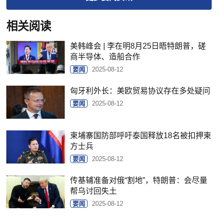
相关阅读
美韩峰会 | 李在明8月25日晤特朗普，磋
商半导体、造船合作
要闻
2025-08-12
匈牙利外长：美欧贸易协议存在多处疑问
要闻
2025-08-12
柬埔寨国防部呼吁泰国释放18名被扣押柬
方士兵
要闻
2025-08-12
传基辅准备对俄“割地”，特朗普：会尽量
帮乌讨回失土
要闻
2025-08-12