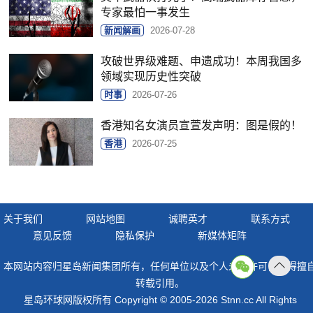
专家最怕一事发生
新闻解画
2026-07-28
攻破世界级难题、申遗成功！本周我国多
领域实现历史性突破
时事
2026-07-26
香港知名女演员宣萱发声明：图是假的！
香港
2026-07-25
关于我们
网站地图
诚聘英才
联系方式
意见反馈
隐私保护
新媒体矩阵
本网站内容归星岛新闻集团所有，任何单位以及个人未经许可，不得擅
返回
转载引用。
顶部
星岛环球网版权所有 Copyright © 2005-2026 Stnn.cc All Rights