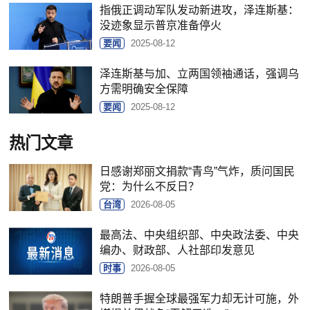
指俄正调动军队发动新进攻，泽连斯基：
没迹象显示普京准备停火
要闻
2025-08-12
泽连斯基与加、立两国领袖通话，强调乌
方需明确安全保障
要闻
2025-08-12
热门文章
日感谢郑丽文捐款“青鸟”气炸，质问国民
党：为什么不反日？
台湾
2026-08-05
最高法、中央组织部、中央政法委、中央
编办、财政部、人社部印发意见
时事
2026-08-05
特朗普手握全球最强军力却无计可施，外