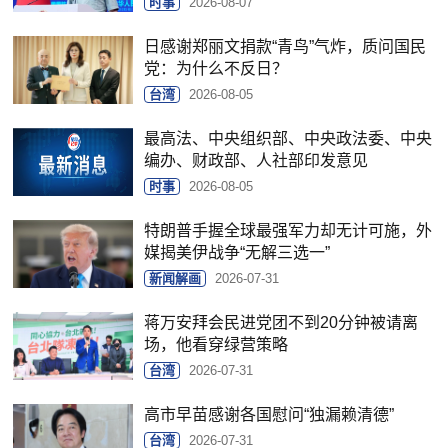
时事
2026-08-07
日感谢郑丽文捐款“青鸟”气炸，质问国民
党：为什么不反日？
台湾
2026-08-05
最高法、中央组织部、中央政法委、中央
编办、财政部、人社部印发意见
时事
2026-08-05
特朗普手握全球最强军力却无计可施，外
媒揭美伊战争“无解三选一”
新闻解画
2026-07-31
蒋万安拜会民进党团不到20分钟被请离
场，他看穿绿营策略
台湾
2026-07-31
高市早苗感谢各国慰问“独漏赖清德”
台湾
2026-07-31