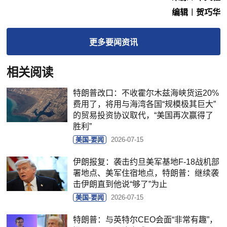
编辑︱贺巧华
更多
要闻
资讯
相关阅读
特朗普改口：不收霍尔木兹海峡货运20%
费用了，将用与海湾各国“规模极其巨大”
的贸易投资协议取代，“美国再次赢得了
胜利”
美国-要闻
2026-07-15
伊朗报复：袭击约旦美军基地F-18战机部
署地点、美军住宿地点，特朗普：继续袭
击伊朗直到他说“够了”为止
美国-要闻
2026-07-15
特朗普：与英特尔CEO会面“非常有趣”，