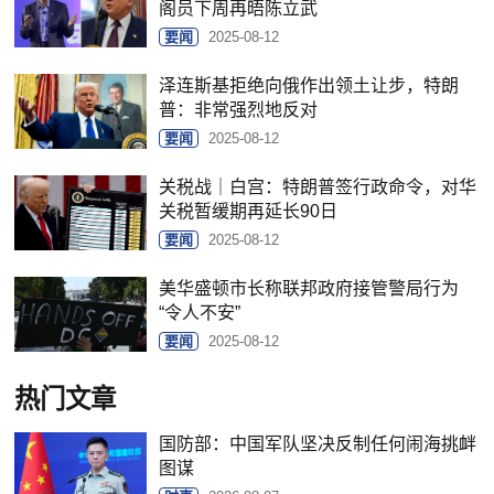
阁员下周再晤陈立武
要闻
2025-08-12
泽连斯基拒绝向俄作出领土让步，特朗
普：非常强烈地反对
要闻
2025-08-12
关税战｜白宫：特朗普签行政命令，对华
关税暂缓期再延长90日
要闻
2025-08-12
美华盛顿市长称联邦政府接管警局行为
“令人不安”
要闻
2025-08-12
热门文章
国防部：中国军队坚决反制任何闹海挑衅
图谋