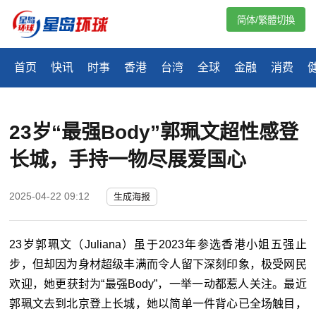
简体/繁體切換
首页
快讯
时事
香港
台湾
全球
金融
消费
23岁“最强Body”郭珮文超性感登
长城，手持一物尽展爱国心
2025-04-22 09:12
生成海报
23岁郭珮文（Juliana）虽于2023年参选香港小姐五强止
步，但却因为身材超级丰满而令人留下深刻印象，极受网民
欢迎，她更获封为“最强Body”，一举一动都惹人关注。最近
郭珮文去到北京登上长城，她以简单一件背心已全场触目，