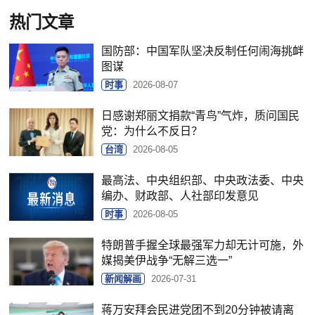
热门文章
国防部：中国军队坚决反制任何闹海挑衅
图谋
时事
2026-08-07
日感谢郑丽文捐款“青鸟”气炸，质问国民
党：为什么不反日？
台湾
2026-08-05
最高法、中央组织部、中央政法委、中央
编办、财政部、人社部印发意见
时事
2026-08-05
特朗普手握全球最强军力却无计可施，外
媒揭美伊战争“无解三选一”
新闻解画
2026-07-31
蒋万安拜会民进党团不到20分钟被请离