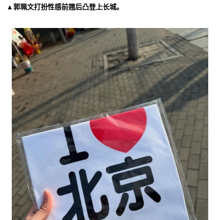
▲郭珮文打扮性感前翘后凸登上长城。