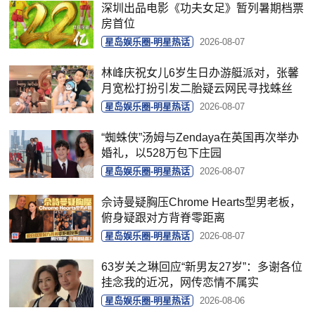
深圳出品电影《功夫女足》暂列暑期档票
房首位
星岛娱乐圈-明星热话
2026-08-07
林峰庆祝女儿6岁生日办游艇派对，张馨
月宽松打扮引发二胎疑云网民寻找蛛丝
星岛娱乐圈-明星热话
2026-08-07
“蜘蛛侠”汤姆与Zendaya在英国再次举办
婚礼，以528万包下庄园
星岛娱乐圈-明星热话
2026-08-07
佘诗曼疑胸压Chrome Hearts型男老板，
俯身疑跟对方背脊零距离
星岛娱乐圈-明星热话
2026-08-07
63岁关之琳回应“新男友27岁”：多谢各位
挂念我的近况，网传恋情不属实
星岛娱乐圈-明星热话
2026-08-06