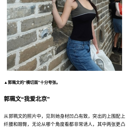
▲郭珮文的“横切面”十分夸张。
郭珮文“我爱北京”
从郭珮文的照片中，见到她身材凹凸有致，突出的上围配上
纤腰和翘臀，无论从哪个角度看都非常诱人，其中两张更凸