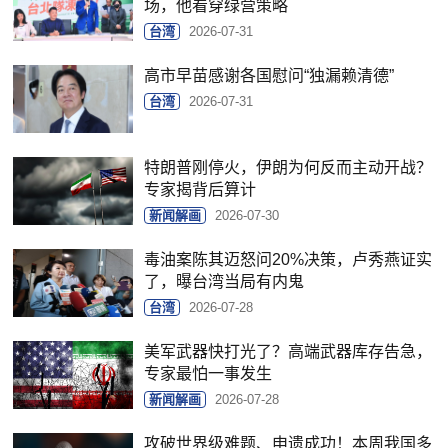
场，他看穿绿营策略
台湾
2026-07-31
高市早苗感谢各国慰问“独漏赖清德”
台湾
2026-07-31
特朗普刚停火，伊朗为何反而主动开战？
专家揭背后算计
新闻解画
2026-07-30
毒油案陈其迈怒问20%决策，卢秀燕证实
了，曝台湾当局有内鬼
台湾
2026-07-28
美军武器快打光了？高端武器库存告急，
专家最怕一事发生
新闻解画
2026-07-28
攻破世界级难题、申遗成功！本周我国多