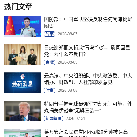
热门文章
国防部：中国军队坚决反制任何闹海挑衅
图谋
时事
2026-08-07
日感谢郑丽文捐款“青鸟”气炸，质问国民
党：为什么不反日？
台湾
2026-08-05
最高法、中央组织部、中央政法委、中央
编办、财政部、人社部印发意见
时事
2026-08-05
特朗普手握全球最强军力却无计可施，外
媒揭美伊战争“无解三选一”
新闻解画
2026-07-31
蒋万安拜会民进党团不到20分钟被请离