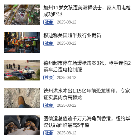
加州11岁女孩遭美洲狮袭击，家人用电枪
成功吓退
社会
2025-08-12
穆迪称美国超半数行业裁员
社会
2025-08-12
德州超市停车场爆枪击案3死，枪手连偷2
辆车后遭电枪制服
社会
2025-08-12
德州洪水冲出1.15亿年前恐龙脚印，专家
证实属肉食高棘龙
社会
2025-08-12
图偷运总值逾千万元海龟到香港，纽约华
汉认罪面临最高5年监
社会
2025-08-12