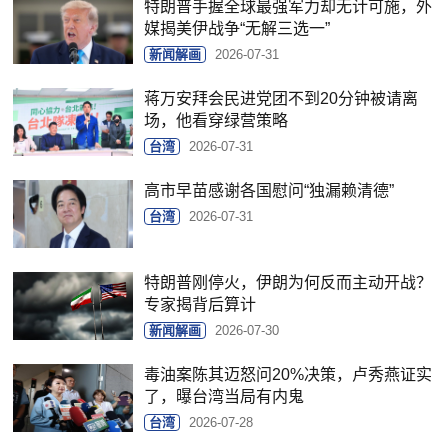
特朗普手握全球最强军力却无计可施，外
媒揭美伊战争“无解三选一”
新闻解画
2026-07-31
蒋万安拜会民进党团不到20分钟被请离
场，他看穿绿营策略
台湾
2026-07-31
高市早苗感谢各国慰问“独漏赖清德”
台湾
2026-07-31
特朗普刚停火，伊朗为何反而主动开战？
专家揭背后算计
新闻解画
2026-07-30
毒油案陈其迈怒问20%决策，卢秀燕证实
了，曝台湾当局有内鬼
台湾
2026-07-28