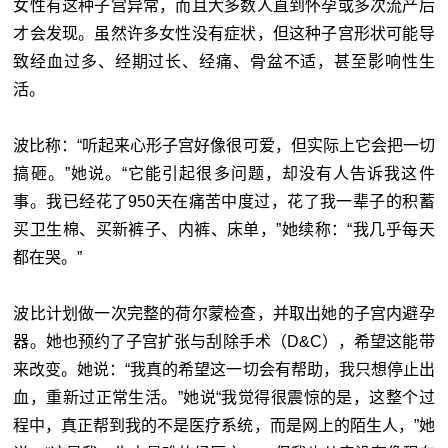
女性有这种子宫异常，而且大多数人直到怀孕或多次流产后
才会发现。虽然许多女性没有症状，但这种子宫形状可能导
致经血过多、经期过长、经痛、骨盆不适，甚至影响性生
活。
波比称：“听起来心形子宫好像很可爱，但实际上它会把一切
搞砸。”她说。“它能引起很多问题，却没有人告诉我这件
事。我已经花了950天在痛苦中度过，花了我一辈子的积蓄
买卫生棉、买新裤子、内裤、床单，”她续称：“我几乎每天
都在哭。”
波比计划做一次完整的荷尔蒙检查，并取出她的子宫内避孕
器。她也预约了子宫扩张与刮除手术（D&C），希望这能带
来改变。她说：“我真的希望这一切会有帮助，我只想停止出
血，重新过正常生活。”她说“我觉得很震惊的是，这整个过
程中，真正帮到我的不是医疗系统，而是网上的陌生人，”她