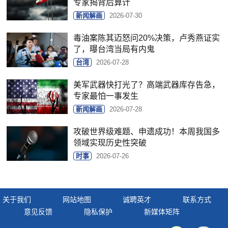
专家揭背后算计
新闻解画
2026-07-30
毒油案陈其迈怒问20%决策，卢秀燕证实
了，曝台湾当局有内鬼
台湾
2026-07-28
美军武器快打光了？高端武器库存告急，
专家最怕一事发生
新闻解画
2026-07-28
攻破世界级难题、申遗成功！本周我国多
领域实现历史性突破
时事
2026-07-26
关于我们
网站地图
诚聘英才
联系方式
意见反馈
隐私保护
新媒体矩阵