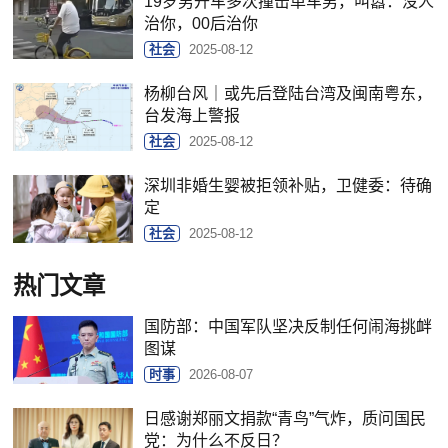
19岁男开车多次撞击单车男，叫嚣：没人
治你，00后治你
社会
2025-08-12
杨柳台风｜或先后登陆台湾及闽南粤东，
台发海上警报
社会
2025-08-12
深圳非婚生婴被拒领补贴，卫健委：待确
定
社会
2025-08-12
热门文章
国防部：中国军队坚决反制任何闹海挑衅
图谋
时事
2026-08-07
日感谢郑丽文捐款“青鸟”气炸，质问国民
党：为什么不反日？