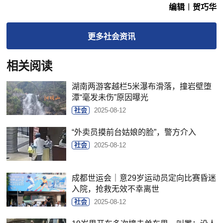
编辑︱贺巧华
更多
社会
资讯
相关阅读
湖南两游客越栏5米瀑布滑落，撞岩壁堕
潭“毫发未伤”原因曝光
社会
2025-08-12
“外卖员摸前台姑娘的脸”，警方介入
社会
2025-08-12
成都世运会｜意29岁运动员定向比赛昏迷
入院，抢救无效不幸离世
社会
2025-08-12