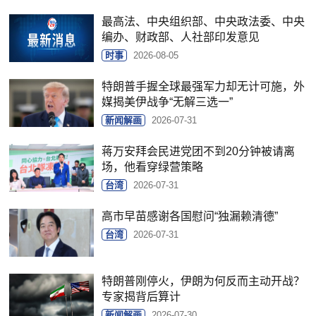
最高法、中央组织部、中央政法委、中央
编办、财政部、人社部印发意见
时事
2026-08-05
特朗普手握全球最强军力却无计可施，外
媒揭美伊战争“无解三选一”
新闻解画
2026-07-31
蒋万安拜会民进党团不到20分钟被请离
场，他看穿绿营策略
台湾
2026-07-31
高市早苗感谢各国慰问“独漏赖清德”
台湾
2026-07-31
特朗普刚停火，伊朗为何反而主动开战？
专家揭背后算计
新闻解画
2026-07-30