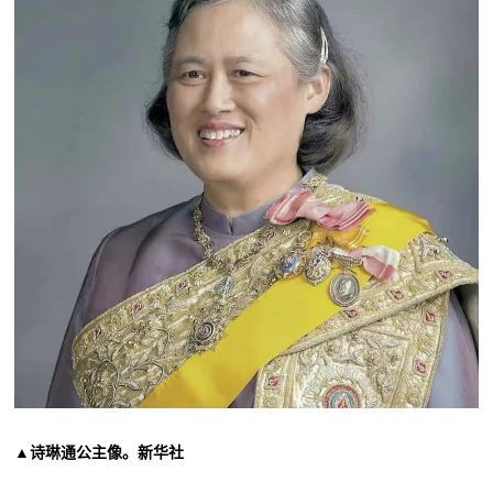
▲诗琳通公主像。新华社