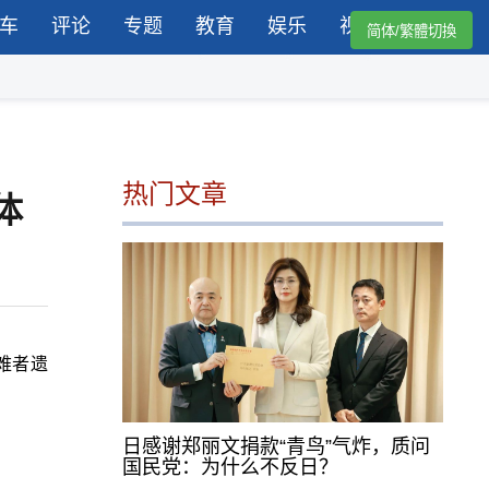
车
评论
专题
教育
娱乐
视频
简体/繁體切換
热门文章
体
难者遗
日感谢郑丽文捐款“青鸟”气炸，质问
国民党：为什么不反日？