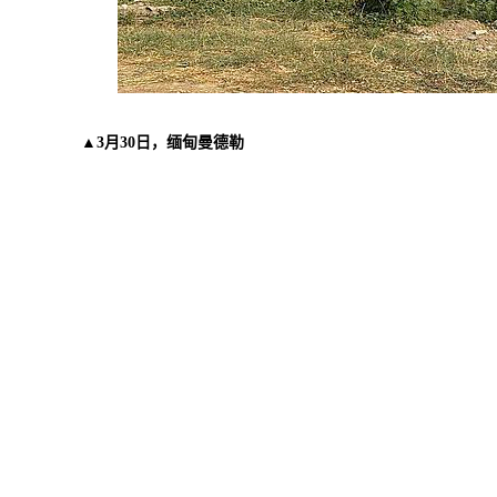
▲
3月30日，缅甸曼德勒