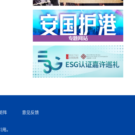
矩阵
意见反馈
引用。
返回顶部