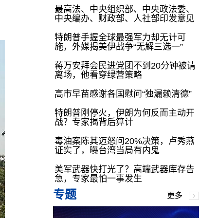
最高法、中央组织部、中央政法委、
中央编办、财政部、人社部印发意见
特朗普手握全球最强军力却无计可
施，外媒揭美伊战争“无解三选一”
蒋万安拜会民进党团不到20分钟被请
离场，他看穿绿营策略
高市早苗感谢各国慰问“独漏赖清德”
特朗普刚停火，伊朗为何反而主动开
战？专家揭背后算计
毒油案陈其迈怒问20%决策，卢秀燕
证实了，曝台湾当局有内鬼
美军武器快打光了？高端武器库存告
急，专家最怕一事发生
专题
更多