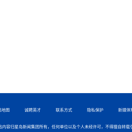
站地图
诚聘英才
联系方式
隐私保护
新媒体
站内容归星岛新闻集团所有，任何单位以及个人未经许可，不得擅自转载