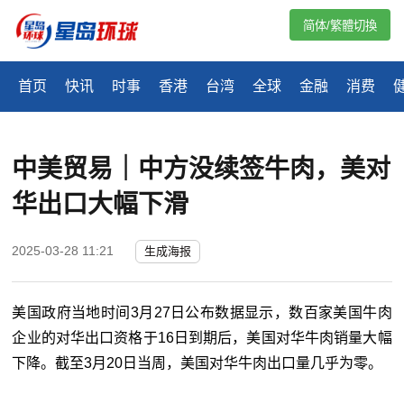
简体/繁體切換
首页
快讯
时事
香港
台湾
全球
金融
消费
中美贸易｜中方没续签牛肉，美对
华出口大幅下滑
2025-03-28 11:21
生成海报
美国政府当地时间
3
月
27
日公布数据显示，数百家美国牛肉
企业的对华出口资格于
16
日到期后，美国对华牛肉销量大幅
下降。截至
3
月
20
日当周，美国对华牛肉出口量几乎为零。