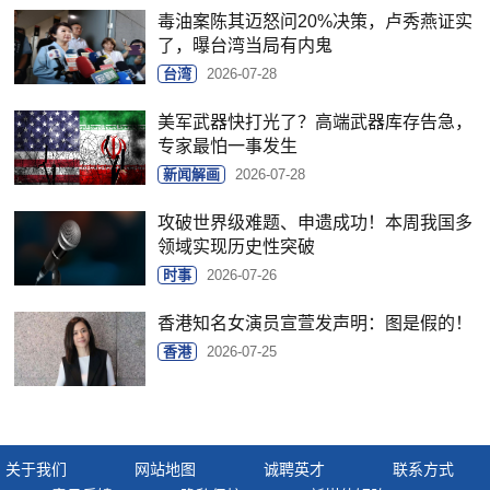
毒油案陈其迈怒问20%决策，卢秀燕证实
了，曝台湾当局有内鬼
台湾
2026-07-28
美军武器快打光了？高端武器库存告急，
专家最怕一事发生
新闻解画
2026-07-28
攻破世界级难题、申遗成功！本周我国多
领域实现历史性突破
时事
2026-07-26
香港知名女演员宣萱发声明：图是假的！
香港
2026-07-25
关于我们
网站地图
诚聘英才
联系方式