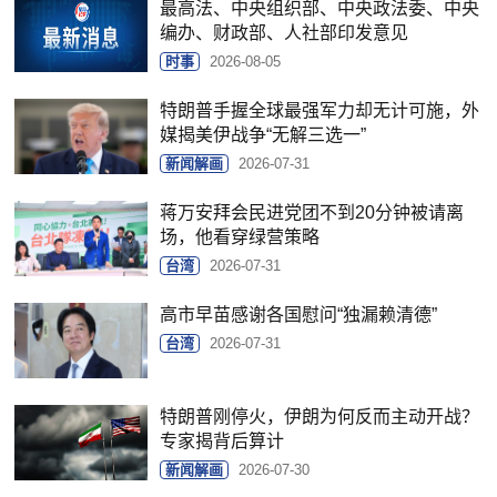
最高法、中央组织部、中央政法委、中央
编办、财政部、人社部印发意见
时事
2026-08-05
特朗普手握全球最强军力却无计可施，外
媒揭美伊战争“无解三选一”
新闻解画
2026-07-31
蒋万安拜会民进党团不到20分钟被请离
场，他看穿绿营策略
台湾
2026-07-31
高市早苗感谢各国慰问“独漏赖清德”
台湾
2026-07-31
特朗普刚停火，伊朗为何反而主动开战？
专家揭背后算计
新闻解画
2026-07-30