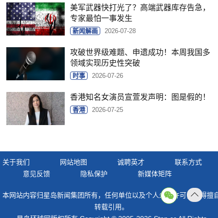
美军武器快打光了？高端武器库存告急，
专家最怕一事发生
新闻解画
2026-07-28
攻破世界级难题、申遗成功！本周我国多
领域实现历史性突破
时事
2026-07-26
香港知名女演员宣萱发声明：图是假的！
香港
2026-07-25
关于我们
网站地图
诚聘英才
联系方式
意见反馈
隐私保护
新媒体矩阵
本网站内容归星岛新闻集团所有，任何单位以及个人未经许可，不得擅
返回
转载引用。