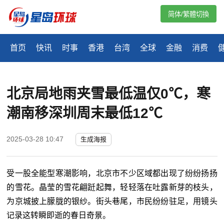
简体/繁體切換
首页
快讯
时事
香港
台湾
全球
金融
消费
北京局地雨夹雪最低温仅0℃，寒
潮南移深圳周末最低12℃
2025-03-28 10:47
生成海报
受一股全能型寒潮影响，北京市不少区域都出现了纷纷扬扬
的雪花。晶莹的雪花翩跹起舞，轻轻落在吐露新芽的枝头，
为京城披上朦胧的银纱。街头巷尾，市民纷纷驻足，用镜头
记录这转瞬即逝的春日奇景。