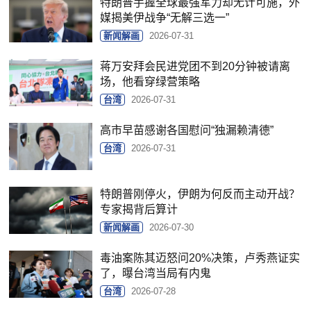
特朗普手握全球最强军力却无计可施，外
媒揭美伊战争“无解三选一”
新闻解画
2026-07-31
蒋万安拜会民进党团不到20分钟被请离
场，他看穿绿营策略
台湾
2026-07-31
高市早苗感谢各国慰问“独漏赖清德”
台湾
2026-07-31
特朗普刚停火，伊朗为何反而主动开战？
专家揭背后算计
新闻解画
2026-07-30
毒油案陈其迈怒问20%决策，卢秀燕证实
了，曝台湾当局有内鬼
台湾
2026-07-28