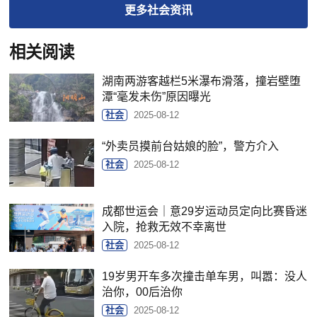
更多
社会
资讯
相关阅读
湖南两游客越栏5米瀑布滑落，撞岩壁堕
潭“毫发未伤”原因曝光
社会
2025-08-12
“外卖员摸前台姑娘的脸”，警方介入
社会
2025-08-12
成都世运会｜意29岁运动员定向比赛昏迷
入院，抢救无效不幸离世
社会
2025-08-12
19岁男开车多次撞击单车男，叫嚣：没人
治你，00后治你
社会
2025-08-12