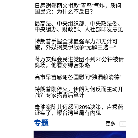
日感谢郑丽文捐款“青鸟”气炸，质问
国民党：为什么不反日？
最高法、中央组织部、中央政法委、
中央编办、财政部、人社部印发意见
特朗普手握全球最强军力却无计可
施，外媒揭美伊战争“无解三选一”
蒋万安拜会民进党团不到20分钟被请
离场，他看穿绿营策略
高市早苗感谢各国慰问“独漏赖清德”
特朗普刚停火，伊朗为何反而主动开
战？专家揭背后算计
毒油案陈其迈怒问20%决策，卢秀燕
证实了，曝台湾当局有内鬼
专题
更多