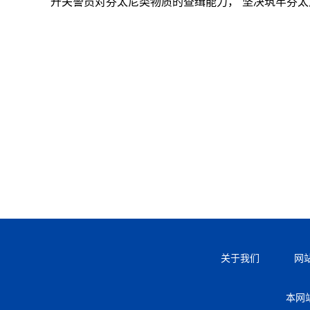
升关警员对芬太尼类物质的查缉能力，“坚决筑牢芬太
关于我们
网
本网