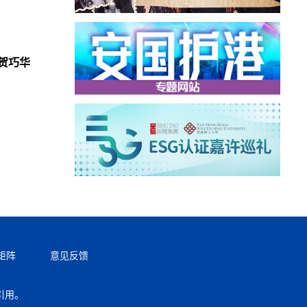
贺巧华
矩阵
意见反馈
引用。
返回顶部