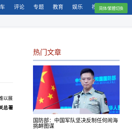
车
评论
专题
教育
娱乐
视频
简体/繁體切換
热门文章
难以展
关总署
国防部：中国军队坚决反制任何闹海
挑衅图谋