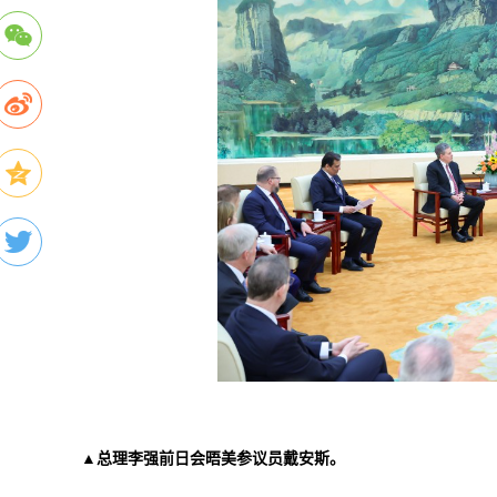
▲总理李强前日会晤美参议员戴安斯。