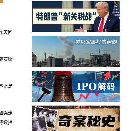
昨天回
戴安斯
不止是
加强走
持续提