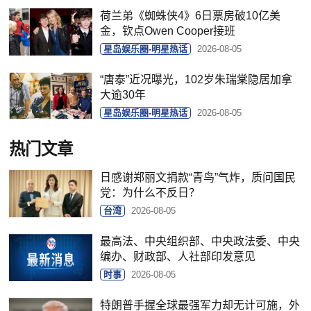
荷兰弟《蜘蛛侠4》6日票房破10亿美
金，钦点Owen Cooper接班
星岛娱乐圈-明星热话
2026-08-05
“唐泰”近况曝光，102岁朱瑞棠隐居加拿
大逾30年
星岛娱乐圈-明星热话
2026-08-05
热门文章
日感谢郑丽文捐款“青鸟”气炸，质问国民
党：为什么不反日？
台湾
2026-08-05
最高法、中央组织部、中央政法委、中央
编办、财政部、人社部印发意见
时事
2026-08-05
特朗普手握全球最强军力却无计可施，外