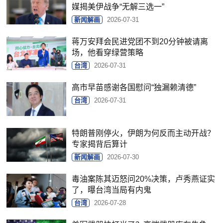
媒揭美伊战争“无解三选一”
新闻解画
2026-07-31
蒋万安拜会民进党团不到20分钟被请离
场，他看穿绿营策略
台湾
2026-07-31
高市早苗感谢各国慰问“独漏赖清德”
台湾
2026-07-31
特朗普刚停火，伊朗为何反而主动开战？
专家揭背后算计
新闻解画
2026-07-30
毒油案陈其迈怒问20%决策，卢秀燕证实
了，曝台湾当局有内鬼
台湾
2026-07-28