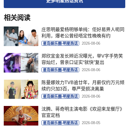
更多
明星热话
资讯
相关阅读
庄思明最爱杨明够单纯：佢好易畀人呃同
利用，爆老公曾经唔定性晚晚有约
星岛娱乐圈-明星热话
2026-08-06
郑欣宜金发长辫近况曝光，举V字手势笑
容灿烂，曾亲口证实“就快”复出
星岛娱乐圈-明星热话
2026-08-06
陈曼娜效力TVB逾廿年，月薪仅约万元倾
续约只加3百，尊严受损决离巢
星岛娱乐圈-明星热话
2026-08-06
沈腾、蒋奇明主演电影《欢迎来龙餐厅》
官宣定档
星岛娱乐圈-明星热话
2026-08-05