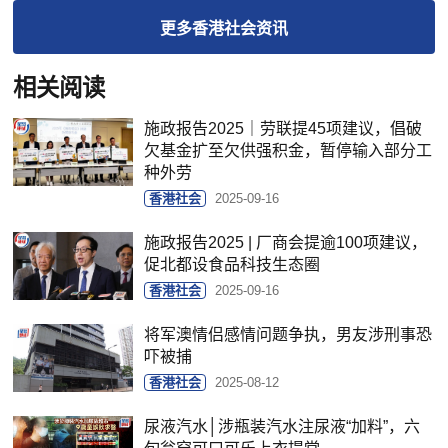
更多
香港社会
资讯
相关阅读
施政报告2025｜劳联提45项建议，倡破
欠基金扩至欠供强积金，暂停输入部分工
种外劳
香港社会
2025-09-16
施政报告2025 | 厂商会提逾100项建议，
促北都设食品科技生态圈
香港社会
2025-09-16
将军澳情侣感情问题争执，男友涉刑事恐
吓被捕
香港社会
2025-08-12
尿液汽水│涉瓶装汽水注尿液“加料”，六