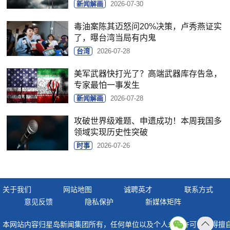
新闻解画
2026-07-30
毒油案陈其迈怒问20%决策，卢秀燕证实
了，曝台湾当局有内鬼
台湾
2026-07-28
美军武器快打光了？高端武器库存告急，
专家最怕一事发生
新闻解画
2026-07-28
攻破世界级难题、申遗成功！本周我国多
领域实现历史性突破
时事
2026-07-26
关于我们
网站地图
诚聘英才
联系方式
意见反馈
隐私保护
新媒体矩阵
本网站内容归星岛新闻集团所有，任何单位以及个人未经许可，不得擅