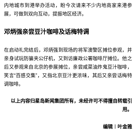
内地城市到港举办活动，盼今次请来不少内地商家来港参
展，可做到双向互动，提振地区经济。
邓炳强亲尝豆汁咖啡及话梅特调
在启动礼完结后，邓炳强到现场的将军澳警区摊位参观，并
亲身试玩防骗夹公仔机，又到访廉政公署咖啡厅摊位。他之
后又参观来自北京的参展摊位，亲尝咸菜油炸鬼豆汁咖啡，
笑言“百感交集”，又指北京豆汁更浓味，其后又亲尝话梅特
调咖啡。
以上内容归星岛新闻集团所有，未经许可不得擅自转载引
用。
编辑︱叶金雅