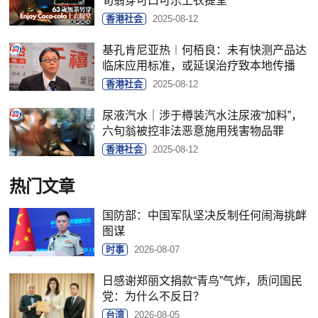
旬翁穿可口可乐上衣提堂
香港社会
2025-08-12
基孔肯尼亚热︱何栢良：未有快测产品达
临床应用标准，或延误治疗致本地传播
香港社会
2025-08-12
尿液汽水｜涉于樽装汽水注尿液“加料”，
六旬翁被控非法恶意施用残害物品罪
香港社会
2025-08-12
热门文章
国防部：中国军队坚决反制任何闹海挑衅
图谋
时事
2026-08-07
日感谢郑丽文捐款“青鸟”气炸，质问国民
党：为什么不反日？
台湾
2026-08-05