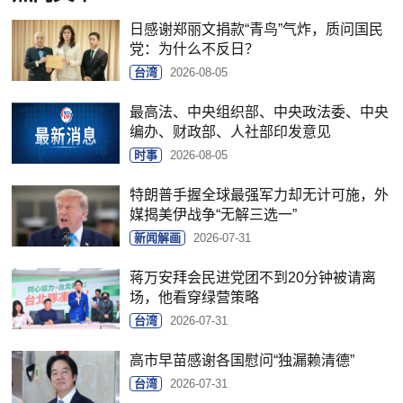
日感谢郑丽文捐款“青鸟”气炸，质问国民
党：为什么不反日？
台湾
2026-08-05
最高法、中央组织部、中央政法委、中央
编办、财政部、人社部印发意见
时事
2026-08-05
特朗普手握全球最强军力却无计可施，外
媒揭美伊战争“无解三选一”
新闻解画
2026-07-31
蒋万安拜会民进党团不到20分钟被请离
场，他看穿绿营策略
台湾
2026-07-31
高市早苗感谢各国慰问“独漏赖清德”
台湾
2026-07-31