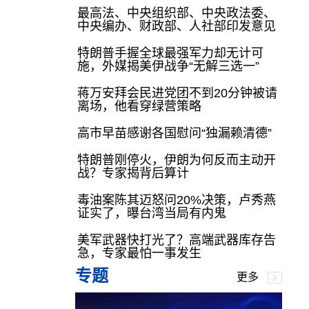
最高法、中央组织部、中央政法委、
中央编办、财政部、人社部印发意见
特朗普手握全球最强军力却无计可
施，外媒揭美伊战争“无解三选一”
蒋万安拜会民进党团不到20分钟被请
离场，他看穿绿营策略
高市早苗感谢各国慰问“独漏赖清德”
特朗普刚停火，伊朗为何反而主动开
战？专家揭背后算计
毒油案陈其迈怒问20%决策，卢秀燕
证实了，曝台湾当局有内鬼
美军武器快打光了？高端武器库存告
急，专家最怕一事发生
专题
更多