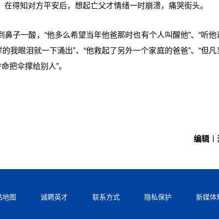
，在得知对方平安后，想起亡父才情绪一时崩溃，痛哭街头。
鼻子一酸，“他多么希望当年他爸那时也有个人叫醒他”、“听他
的我眼泪就一下涌出”、“他救起了另外一个家庭的爸爸”、“但凡
拚命把伞撑给别人”。
编辑︱
站地图
诚聘英才
联系方式
隐私保护
新媒体