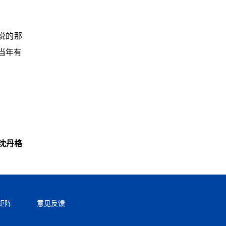
说的那
当年有
沈丹格
矩阵
意见反馈