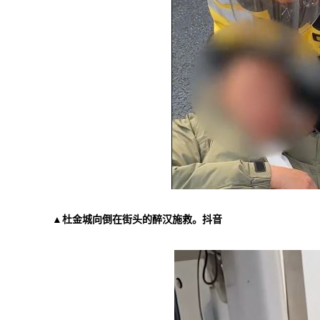
▲杜金城向倒在街头的醉汉施救。抖音