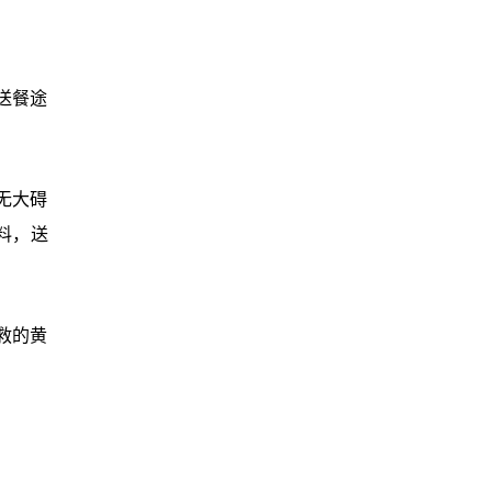
送餐途
无大碍
料，送
救的黄