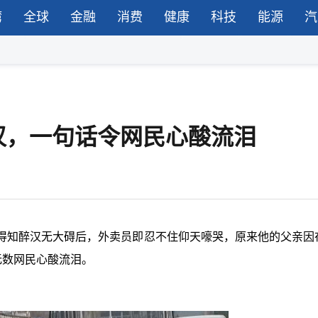
湾
全球
金融
消费
健康
科技
能源
汽
汉，一句话令网民心酸流泪
得知醉汉无大碍后，外卖员即忍不住仰天嚎哭，原来他的父亲因
无数网民心酸流泪。