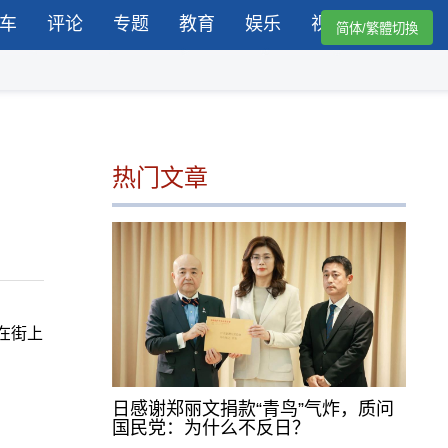
车
评论
专题
教育
娱乐
视频
简体/繁體切換
热门文章
在街上
日感谢郑丽文捐款“青鸟”气炸，质问
国民党：为什么不反日？