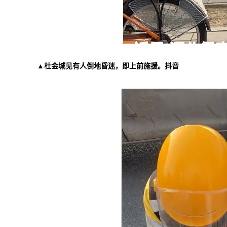
▲杜金城见有人倒地昏迷，即上前施援。抖音