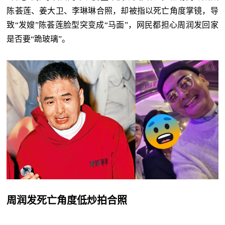
陈荟莲、姜大卫、李琳琳合照，却被指以死亡角度掌镜，导
致“发嫂”陈荟莲脸型突变成“马面”，网民都担心周润发回家
是否要“跪玻璃”。
周润发死亡角度低炒拍合照