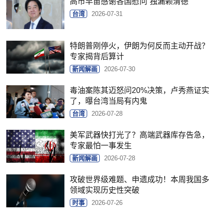
高市早苗感谢各国慰问“独漏赖清德”
台湾
2026-07-31
特朗普刚停火，伊朗为何反而主动开战？
专家揭背后算计
新闻解画
2026-07-30
毒油案陈其迈怒问20%决策，卢秀燕证实
了，曝台湾当局有内鬼
台湾
2026-07-28
美军武器快打光了？高端武器库存告急，
专家最怕一事发生
新闻解画
2026-07-28
攻破世界级难题、申遗成功！本周我国多
领域实现历史性突破
时事
2026-07-26