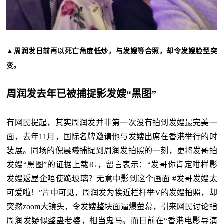
▲周润发日前再以死亡角度低炒，与发嫂等合照，却令发嫂脸型突
变。
周润发去年已被捕捉影发嫂“黑图”
有网民提起，其实周润发并非第一次没有拍到发嫂最完美一
面，去年
11月，国际名牌邀请他与发嫂出席在香港举行的时
装展。同场的倪晨曦捕捉到周润发拍照的一刻，更将发哥拍
发嫂“黑图”的证据上载IG，留言表示：“发哥你肯定咁样影
发嫂返屋企唔使跪玻璃？无意中影到这个画面 #发哥发嫂太
可爱啦！”片中可见，周润发为挨近栏杆举V的发嫂拍照，却
突然zoom大镜头，令发嫂整块面逼爆萤幕，引来网民讨论指
周润发疑似整蛊老婆，相当鬼马。而日前在“香港电影导演