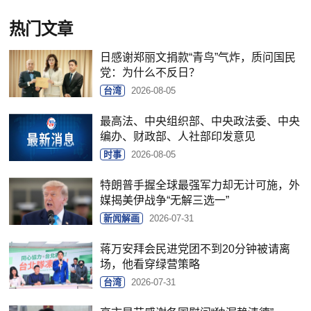
热门文章
日感谢郑丽文捐款“青鸟”气炸，质问国民
党：为什么不反日？
台湾
2026-08-05
最高法、中央组织部、中央政法委、中央
编办、财政部、人社部印发意见
时事
2026-08-05
特朗普手握全球最强军力却无计可施，外
媒揭美伊战争“无解三选一”
新闻解画
2026-07-31
蒋万安拜会民进党团不到20分钟被请离
场，他看穿绿营策略
台湾
2026-07-31