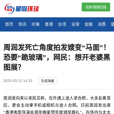
简体/繁體切換
首页
快讯
时事
香港
台湾
全球
金融
消费
周润发死亡角度拍发嫂变“马面”！
恐要“跪玻璃”，网民：想开老婆黑
图展？
2025-03-12 14:33
生成海报
周润发向来以亲民见称，在外遇上途人求合照，大多友善答
应，更会主动拿手机或相机与途人合照。日前周润发出席
“香港电影导演会周年晚宴暨年度颁奖典礼”，在场内与太太