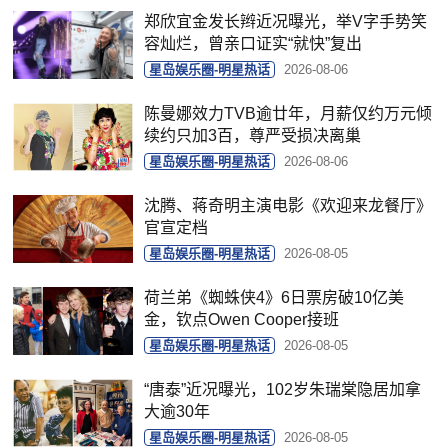
郑欣宜金发长辫近况曝光，举V字手势笑
容灿烂，曾亲口证实“就快”复出
星岛娱乐圈-明星热话
2026-08-06
陈曼娜效力TVB逾廿年，月薪仅约万元倾
续约只加3百，尊严受损决离巢
星岛娱乐圈-明星热话
2026-08-06
沈腾、蒋奇明主演电影《欢迎来龙餐厅》
官宣定档
星岛娱乐圈-明星热话
2026-08-05
荷兰弟《蜘蛛侠4》6日票房破10亿美
金，钦点Owen Cooper接班
星岛娱乐圈-明星热话
2026-08-05
“唐泰”近况曝光，102岁朱瑞棠隐居加拿
大逾30年
星岛娱乐圈-明星热话
2026-08-05