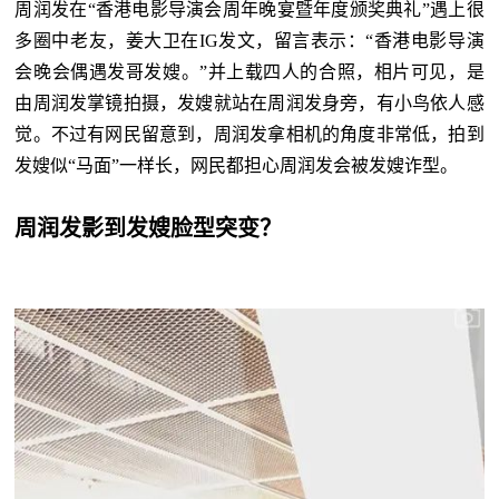
周润发在
“香港电影导演会周年晚宴暨年度颁奖典礼”遇上很
多圈中老友，姜大卫在IG发文，留言表示：“香港电影导演
会晚会偶遇发哥发嫂。”并上载四人的合照，相片可见，是
由周润发掌镜拍摄，发嫂就站在周润发身旁，有小鸟依人感
觉。不过有网民留意到，周润发拿相机的角度非常低，拍到
发嫂似“马面”一样长，网民都担心周润发会被发嫂诈型。
周润发影到发嫂脸型突变？