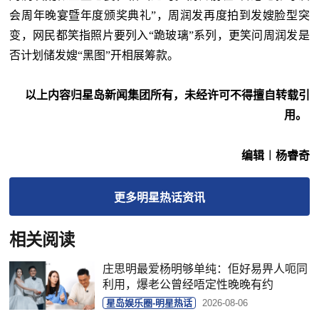
会周年晚宴暨年度颁奖典礼”，周润发再度拍到发嫂脸型突
变，网民都笑指照片要列入“跪玻璃”系列，更笑问周润发是
否计划储发嫂“黑图”开相展筹款。
以上内容归星岛新闻集团所有，未经许可不得擅自转载引
用。
编辑︱杨睿奇
更多
明星热话
资讯
相关阅读
庄思明最爱杨明够单纯：佢好易畀人呃同
利用，爆老公曾经唔定性晚晚有约
星岛娱乐圈-明星热话
2026-08-06