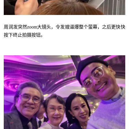
周润发突然
zoom大镜头，令发嫂逼爆整个萤幕，之后更快快
按下终止拍摄按钮。