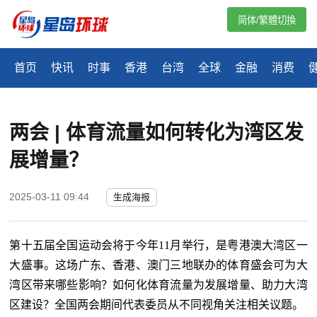
简体/繁體切換
首页
快讯
时事
香港
台湾
全球
金融
消费
两会 | 体育流量如何转化为湾区发
展增量？
2025-03-11 09:44
生成海报
第十五届全国运动会将于今年
11月举行，是粤港澳大湾区一
大盛事。这场广东、香港、澳门三地联办的体育盛会可为大
湾区带来哪些影响？如何化体育流量为发展增量、助力大湾
区建设？全国两会期间代表委员从不同视角关注相关议题。