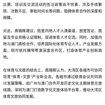
比赛、培训及交流活动的签注政策尚不完善，涉及手续繁
琐、次数不足、审批时间长等问题，阻碍体育合作的深度和
规模。
对此，高锦辉建议，拓宽内地人才入澳渠道，放宽签证、居
留及专业资格认证限制，促进体育人才交流。同时，加强内
地与澳门高校合作，培养国际化体育专业人才。产业发展方
面，则可依托横琴粤澳深度合作区，打造体育产业创新高
地。
在体育与文旅的结合上，高锦辉认为，大湾区各城市可协同
培育
“体育+文旅”产业新业态。各城市通过联席会议共同商
讨发展策略，如广州与澳门合作开发历史文化主题体育文旅
线路，深圳为澳门打造数字化文旅体验平台等，推动大湾区
体育文旅协同发展。