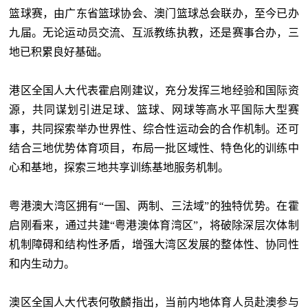
篮球赛，由广东省篮球协会、澳门篮球总会联办，至今已办
九届。无论运动员交流、互派教练执教，还是赛事合办，三
地已积累良好基础。
港区全国人大代表霍启刚建议，充分发挥三地经验和国际资
源，共同谋划引进足球、篮球、网球等高水平国际大型赛
事，共同探索举办世界性、综合性运动会的合作机制。还可
结合三地优势体育项目，布局一批区域性、特色化的训练中
心和基地，探索三地共享训练基地服务机制。
粤港澳大湾区拥有
“一国、两制、三法域”的独特优势。在霍
启刚看来，通过共建“粤港澳体育湾区”，将破除深层次体制
机制障碍和结构性矛盾，增强大湾区发展的整体性、协同性
和内生动力。
澳区全国人大代表何敬麟指出，当前内地体育人员赴澳参与