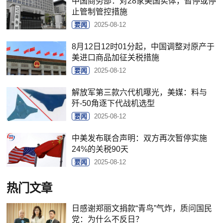
中国商务部：对28家美国实体，暂停或停
止管制管控措施
要闻
2025-08-12
8月12日12时01分起，中国调整对原产于
美进口商品加征关税措施
要闻
2025-08-12
解放军第三款六代机曝光，美媒：料与
歼-50角逐下代战机选型
要闻
2025-08-12
中美发布联合声明：双方再次暂停实施
24%的关税90天
要闻
2025-08-12
热门文章
日感谢郑丽文捐款“青鸟”气炸，质问国民
党：为什么不反日？