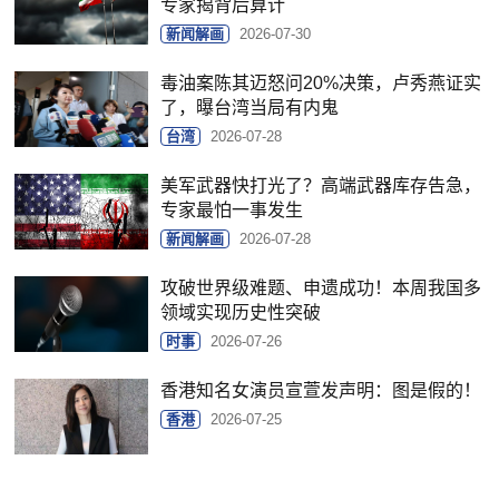
专家揭背后算计
新闻解画
2026-07-30
毒油案陈其迈怒问20%决策，卢秀燕证实
了，曝台湾当局有内鬼
台湾
2026-07-28
美军武器快打光了？高端武器库存告急，
专家最怕一事发生
新闻解画
2026-07-28
攻破世界级难题、申遗成功！本周我国多
领域实现历史性突破
时事
2026-07-26
香港知名女演员宣萱发声明：图是假的！
香港
2026-07-25